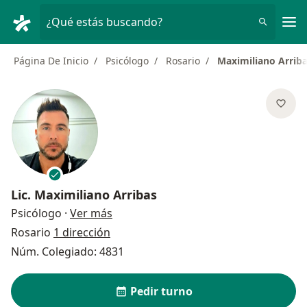
Men
¿Qué estás buscando?
Página De Inicio
Psicólogo
Rosario
Maximiliano Arrib
Lic.
Maximiliano Arribas
sobre las especializaciones
Psicólogo
·
Ver más
Rosario
1 dirección
Núm. Colegiado: 4831
Pedir turno