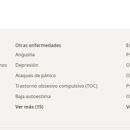
Otras enfermedades
E
Angustia
P
nos
Depresión
O
Ataques de pánico
O
Trastorno obsesivo compulsivo (TOC)
P
Baja autoestima
O
Ver más (15)
V
Más en esta categoría: Otras enfermedades
al por ciudad