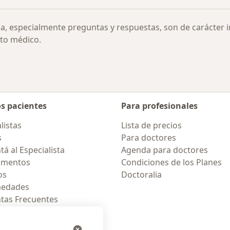
ia, especialmente preguntas y respuestas, son de carácter 
to médico.
os pacientes
Para profesionales
listas
Lista de precios
s
Para doctores
á al Especialista
Agenda para doctores
amentos
Condiciones de los Planes
os
Doctoralia
medades
tas Frecuentes
ión para móvil