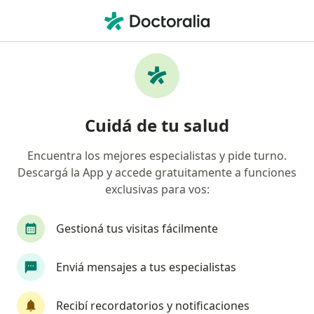
Men
Encontrá tu especialista y
pedí turno
Cuidá de tu salud
110 000‬ profesionales están aquí pa‪ra
Encuentra los mejores especialistas y pide turno.
ayudarte.
Descargá la App y accede gratuitamente a funciones
exclusivas para vos:
Turno presencial
En línea
Turno presencial
En línea
Gestioná tus visitas fácilmente
especialidad, enfermedad 
Enviá mensajes a tus especialistas
p. ej. Buenos Aires
Recibí recordatorios y notificaciones