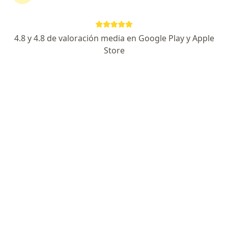
Buscar
4.8 y 4.8 de valoración media en Google Play y Apple
Store
Odontólogo
Ginecólogo
Psicólogo
Traumatólogo
Médico clínico
Dermatólogo
Oftalmólogo
Psiquiatra
Urólogo
Endocrinólogo
Nutricionista
Obstetra
Ver más
Especialidades más populares
Encontrá tu especialista
Las opiniones reales de miles de pacientes van a
ayudarte a tomar siempre la mejor decisión.
Pedí turno de forma fácil