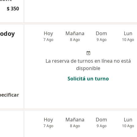
$ 350
Godoy
Hoy
Mañana
Dom
Lun
7 Ago
8 Ago
9 Ago
10 Ago
La reserva de turnos en línea no está
disponible
Solicitá un turno
pecificar
Hoy
Mañana
Dom
Lun
7 Ago
8 Ago
9 Ago
10 Ago