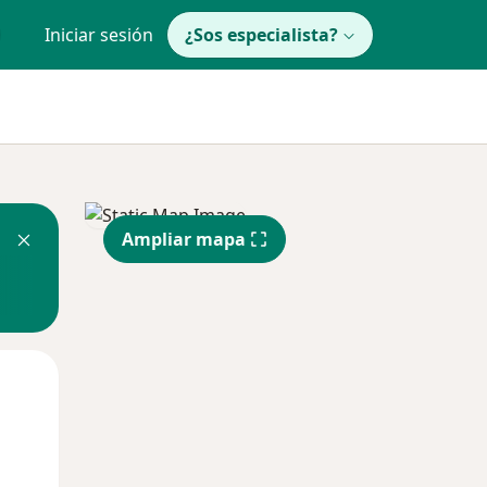
Iniciar sesión
¿Sos especialista?
Ampliar mapa
Mar
Mié
Jue
11 Ago
12 Ago
13 Ago