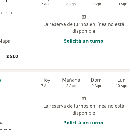
7 Ago
8 Ago
9 Ago
10 Ago
turista
La reserva de turnos en línea no está
disponible
Mapa
Solicitá un turno
$ 800
Hoy
Mañana
Dom
Lun
7 Ago
8 Ago
9 Ago
10 Ago
La reserva de turnos en línea no está
disponible
pa
Solicitá un turno
Cobvre