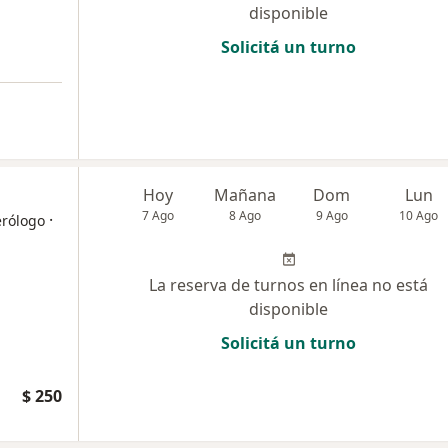
disponible
Solicitá un turno
Hoy
Mañana
Dom
Lun
7 Ago
8 Ago
9 Ago
10 Ago
·
erólogo
La reserva de turnos en línea no está
disponible
Solicitá un turno
$ 250