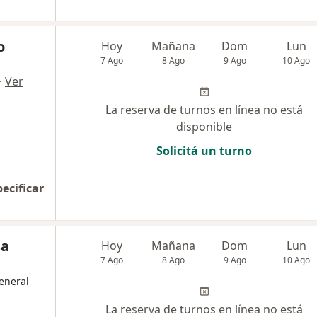
o
Hoy
Mañana
Dom
Lun
7 Ago
8 Ago
9 Ago
10 Ago
·
Ver
La reserva de turnos en línea no está
disponible
Solicitá un turno
pecificar
sa
Hoy
Mañana
Dom
Lun
7 Ago
8 Ago
9 Ago
10 Ago
general
La reserva de turnos en línea no está