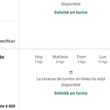
disponible
Solicitá un turno
pecificar
ás
Hoy
Mañana
Dom
Lun
7 Ago
8 Ago
9 Ago
10 Ago
La reserva de turnos en línea no está
disponible
Solicitá un turno
de $ 600