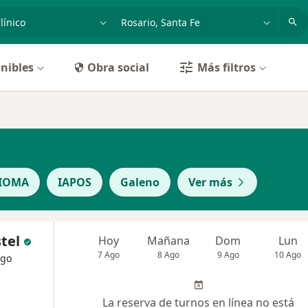
dad, enfermedad o nombre
p. ej. Buenos Aires
nibles
Obra social
Más filtros
IOMA
IAPOS
Galeno
Ver más
tel
Hoy
Mañana
Dom
Lun
7 Ago
8 Ago
9 Ago
10 Ago
ogo
La reserva de turnos en línea no está