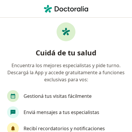
Men
Asma • Rosario, Santa Fe
Filtros
• 1
Obra social
Mapa
Especialistas en Asma en Rosario
Cuidá de tu salud
Encuentra los mejores especialistas y pide turno.
¿Qué especialidad estás buscando?
Descargá la App y accede gratuitamente a funciones
Neumonólogo
Médico clínico
Alergista
exclusivas para vos:
Gestioná tus visitas fácilmente
Enviá mensajes a tus especialistas
Recibí recordatorios y notificaciones