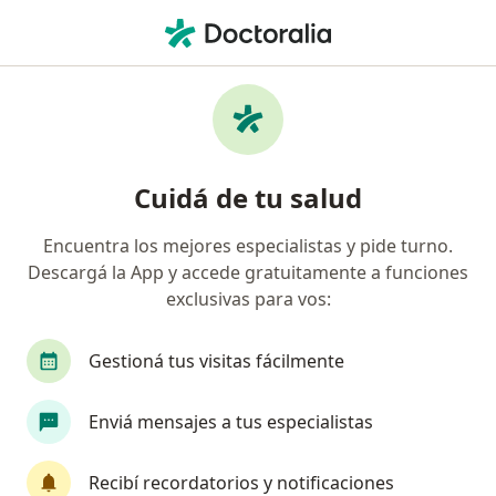
Men
¿Qué estás buscando?
Página De Inicio
Enfermedades
Constipación Crónica
Constipación crónica -
Cuidá de tu salud
Información, expertos y
preguntas frecuentes
Encuentra los mejores especialistas y pide turno.
Descargá la App y accede gratuitamente a funciones
¿Qué es?
exclusivas para vos:
La constipación o estreñimiento es un síntoma y no
Gestioná tus visitas fácilmente
constituye una enfermedad en si misma.
Habitualmente es referido por el paciente como
defecación infrecuente o dificultosa en forma
Enviá mensajes a tus especialistas
persistente, o sensación de evacuación incompleta.
Si bien generalmente el origen de estos síntomas es
Recibí recordatorios y notificaciones