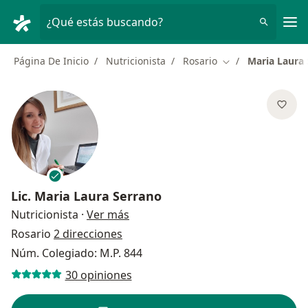
Men
¿Qué estás buscando?
Página De Inicio
Nutricionista
Rosario
Maria Laura
Cambiar de ciuda
Lic.
Maria Laura Serrano
sobre las especializaciones
Nutricionista
·
Ver más
Rosario
2 direcciones
Núm. Colegiado: M.P. 844
30 opiniones