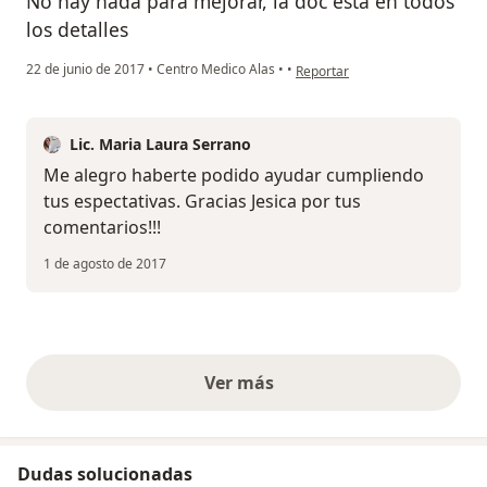
No hay nada para mejorar, la doc está en todos
los detalles
en opinión del usuario paciente
22 de junio de 2017
•
Centro Medico Alas
•
•
Reportar
Lic. Maria Laura Serrano
Me alegro haberte podido ayudar cumpliendo
tus espectativas. Gracias Jesica por tus
comentarios!!!
1 de agosto de 2017
Ver más
opiniones anteriores
Dudas solucionadas