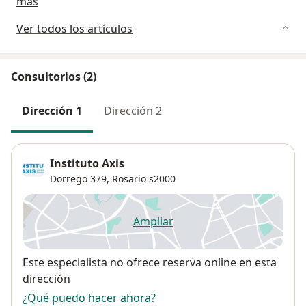
más
Ver todos los artículos
Consultorios (2)
Dirección 1
Dirección 2
Instituto Axis
Dorrego 379,
Rosario
s2000
Ampliar
se abre en una nueva pestañ
Disponibilidad
Este especialista no ofrece reserva online en esta
dirección
¿Qué puedo hacer ahora?