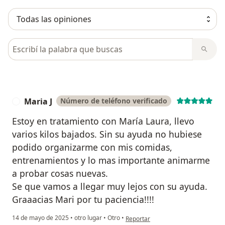
Busca en opiniones
Maria J
Número de teléfono verificado
M
Estoy en tratamiento con María Laura, llevo
varios kilos bajados. Sin su ayuda no hubiese
podido organizarme con mis comidas,
entrenamientos y lo mas importante animarme
a probar cosas nuevas.
Se que vamos a llegar muy lejos con su ayuda.
Graaacias Mari por tu paciencia!!!!
en opinión del usuario Maria J
14 de mayo de 2025
•
otro lugar
•
Otro
•
Reportar