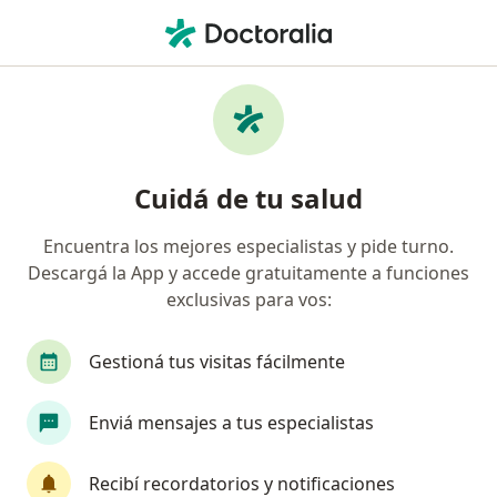
Men
Nutricionista • Rosario, Santa Fe
Filtros
Obra social:
Jerárquicos Salu
Nutricionistas recomendados de
Cuidá de tu salud
Jerárquicos Salud en Rosario
Encuentra los mejores especialistas y pide turno.
Descargá la App y accede gratuitamente a funciones
exclusivas para vos:
Gestioná tus visitas fácilmente
Enviá mensajes a tus especialistas
Destacado
Lic. Máximo Jesús Tapia
Recibí recordatorios y notificaciones
·
Ver más
Nutricionista