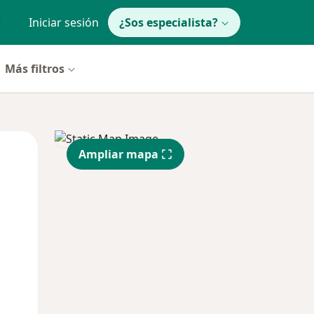
Iniciar sesión
¿Sos especialista?
Más filtros
Mar
Mié
Jue
Ampliar mapa
11 Ago
12 Ago
13 Ago