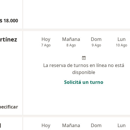
$ 18.000
artínez
Hoy
Mañana
Dom
Lun
7 Ago
8 Ago
9 Ago
10 Ago
La reserva de turnos en línea no está
disponible
Solicitá un turno
pecificar
d
Hoy
Mañana
Dom
Lun