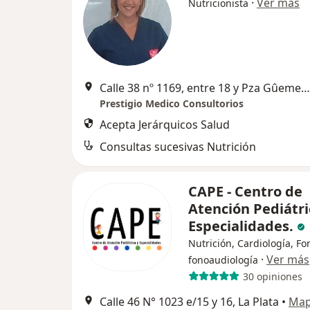
·
Ver más
Nutricionista
Calle 38 nº 1169, entre 18 y Pza Gûemes, La Plata
Prestigio Medico Consultorios
Acepta Jerárquicos Salud
Consultas sucesivas Nutrición
CAPE - Centro de
Atención Pediátri
Especialidades.
Nutrición, Cardiología, Fon
·
Ver más
fonoaudiología
30 opiniones
Calle 46 N° 1023 e/15 y 16, La Plata
•
Ma