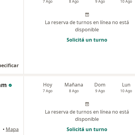
7 Ago
8 Ago
9 Ago
10 Ago
La reserva de turnos en línea no está
disponible
Solicitá un turno
pecificar
iam
Hoy
Mañana
Dom
Lun
7 Ago
8 Ago
9 Ago
10 Ago
La reserva de turnos en línea no está
disponible
a Plata
•
Mapa
Solicitá un turno