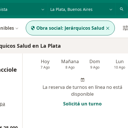
dad, enfermedad o nombre
p. ej. Buenos Aires
nibles
Obra social:
Jerárquicos Salud
uicos Salud en La Plata
Hoy
Mañana
Dom
Lun
7 Ago
8 Ago
9 Ago
10 Ago
cciole
La reserva de turnos en línea no está
disponible
pa
Solicitá un turno