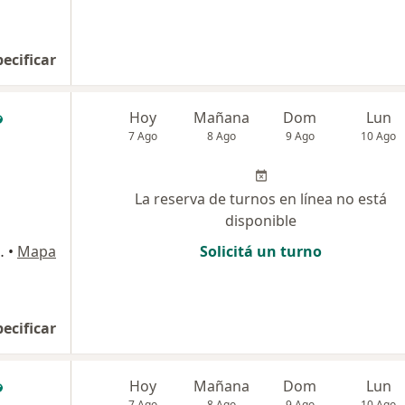
pecificar
Hoy
Mañana
Dom
Lun
7 Ago
8 Ago
9 Ago
10 Ago
La reserva de turnos en línea no está
disponible
línica 5 de Mayo (Ensenada), La Plata
•
Mapa
Solicitá un turno
pecificar
Hoy
Mañana
Dom
Lun
7 Ago
8 Ago
9 Ago
10 Ago