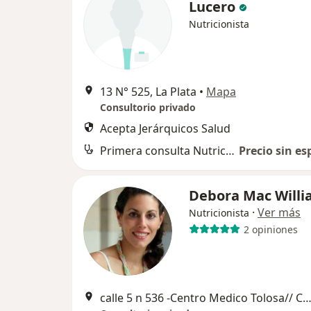
Lucero
Nutricionista
13 N° 525, La Plata
•
Mapa
Consultorio privado
Acepta Jerárquicos Salud
Primera consulta Nutrición
Precio sin es
Debora Mac Will
·
Ver más
Nutricionista
2 opiniones
calle 5 n 536 -Centro Medico Tolosa// Calle 37 n° 919 Cidis Consultorios, L