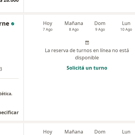
$ 28.000
arne
Hoy
Mañana
Dom
Lun
7 Ago
8 Ago
9 Ago
10 Ago
La reserva de turnos en línea no está
disponible
Solicitá un turno
3
tética.
pecificar
Hoy
Mañana
Dom
Lun