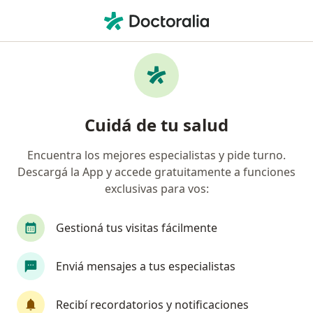
Men
Nutricionista • Capital Federal, Capital Federal
Filtros
Obra social:
Jerárquicos Salu
Nutricionistas recomendados de
Cuidá de tu salud
Jerárquicos Salud en Capital Federal
Encuentra los mejores especialistas y pide turno.
Descargá la App y accede gratuitamente a funciones
exclusivas para vos:
Gestioná tus visitas fácilmente
Enviá mensajes a tus especialistas
Lic. Natalia Murias
·
Ver más
Nutricionista
Recibí recordatorios y notificaciones
68 opiniones