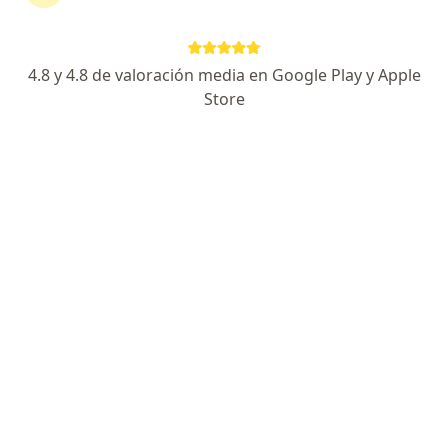
Dirección 1
Dirección 2
Dirección 3
En lín
4.8 y 4.8 de valoración media en Google Play y Apple
El Indio 1692, Villa Adelina
•
Mapa
Store
Consultorio privado Villa Adelina
Acepta Jerárquicos Salud
Consultas sucesivas Nutrición
$ 1
Este especialista no ofrece reserva de turno en línea en esta dirección.
Solicitá un turno