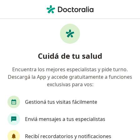
Men
Hipercolesterolemia • La Plata, Buenos Aires
Filtros
• 1
Obra social
Mapa
Especialistas en hipercolesterolemia en La
Cuidá de tu salud
Plata
Encuentra los mejores especialistas y pide turno.
Descargá la App y accede gratuitamente a funciones
¿Qué especialidad estás buscando?
exclusivas para vos:
Nutricionista
Endocrinólogo
Gestioná tus visitas fácilmente
Enviá mensajes a tus especialistas
Recibí recordatorios y notificaciones