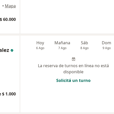
•
Mapa
$ 60.000
Hoy
Mañana
Sáb
Dom
6 Ago
7 Ago
8 Ago
9 Ago
alez
La reserva de turnos en línea no está
disponible
Solicitá un turno
 $ 1.000