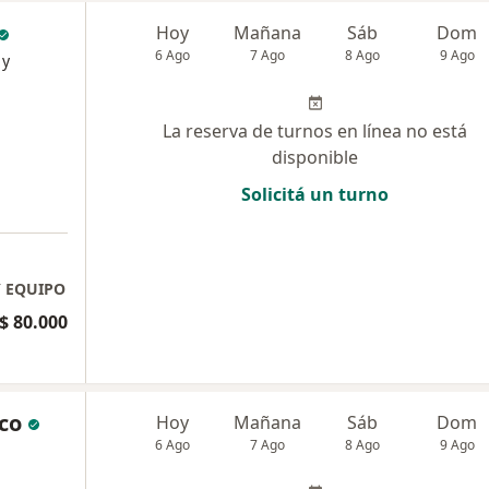
Hoy
Mañana
Sáb
Dom
6 Ago
7 Ago
8 Ago
9 Ago
 y
La reserva de turnos en línea no está
disponible
Solicitá un turno
Y EQUIPO
$ 80.000
co
Hoy
Mañana
Sáb
Dom
6 Ago
7 Ago
8 Ago
9 Ago