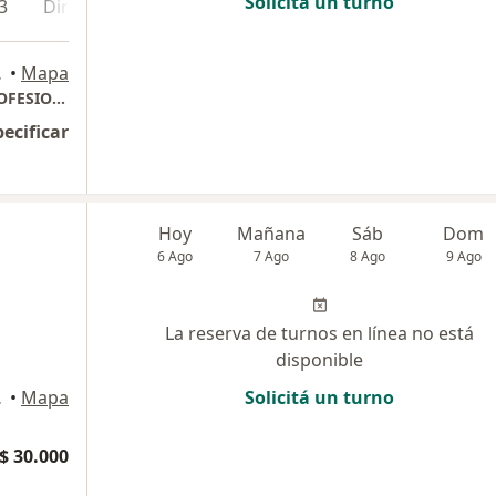
Solicitá un turno
3
Dirección 4
Dirección 5
Dirección 6
Direcci
Federal
•
Mapa
DRA MA. VERONICA PACHECO Y EQUIPO PROFESIONAL
pecificar
Hoy
Mañana
Sáb
Dom
6 Ago
7 Ago
8 Ago
9 Ago
La reserva de turnos en línea no está
disponible
Federal
•
Mapa
Solicitá un turno
$ 30.000