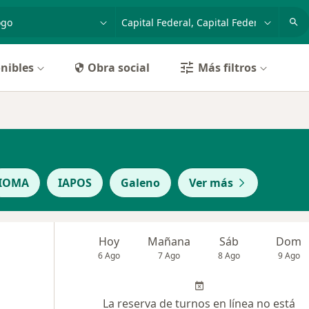
dad, enfermedad o nombre
p. ej. Buenos Aires
nibles
Obra social
Más filtros
IOMA
IAPOS
Galeno
Ver más
Hoy
Mañana
Sáb
Dom
6 Ago
7 Ago
8 Ago
9 Ago
La reserva de turnos en línea no está