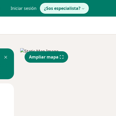
Iniciar sesión
¿Sos especialista?
Ampliar mapa
Lun
Mar
Mié
10 Ago
11 Ago
12 Ago