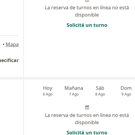
La reserva de turnos en línea no está
disponible
Solicitá un turno
Federal
•
Mapa
pecificar
Hoy
Mañana
Sáb
Dom
6 Ago
7 Ago
8 Ago
9 Ago
La reserva de turnos en línea no está
disponible
Solicitá un turno
a