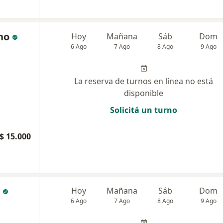
no
Hoy
Mañana
Sáb
Dom
6 Ago
7 Ago
8 Ago
9 Ago
La reserva de turnos en línea no está
disponible
Solicitá un turno
$ 15.000
Hoy
Mañana
Sáb
Dom
6 Ago
7 Ago
8 Ago
9 Ago