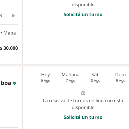
disponible
Solicitá un turno
3
En línea
•
Mapa
$ 30.000
Hoy
Mañana
Sáb
Dom
6 Ago
7 Ago
8 Ago
9 Ago
lboa
La reserva de turnos en línea no está
disponible
Solicitá un turno