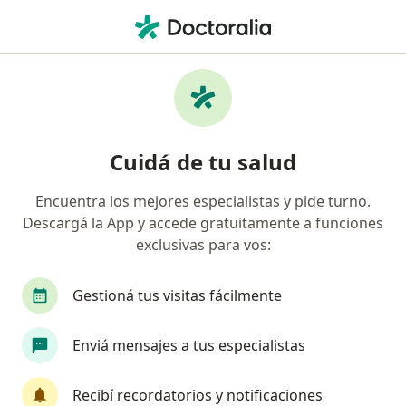
Men
Caries • Capital Federal, Capital Federal
Filtros
• 1
Obra social
Mapa
Especialistas en Caries en Capital Federal
Cuidá de tu salud
Encuentra los mejores especialistas y pide turno.
¿Qué especialidad estás buscando?
Descargá la App y accede gratuitamente a funciones
Odontólogo
Cirujano oral y maxilofacial
exclusivas para vos:
Gestioná tus visitas fácilmente
Enviá mensajes a tus especialistas
Recibí recordatorios y notificaciones