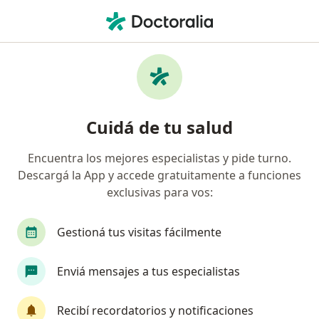
Men
Periodontitis • Capital Federal, Capital Federal
Filtros
• 1
Obra social
Mapa
Especialistas en Periodontitis en Capital
Cuidá de tu salud
Federal
Encuentra los mejores especialistas y pide turno.
Descargá la App y accede gratuitamente a funciones
¿Qué especialidad estás buscando?
exclusivas para vos:
Odontólogo
Cirujano oral y maxilofacial
Gestioná tus visitas fácilmente
Enviá mensajes a tus especialistas
Recibí recordatorios y notificaciones