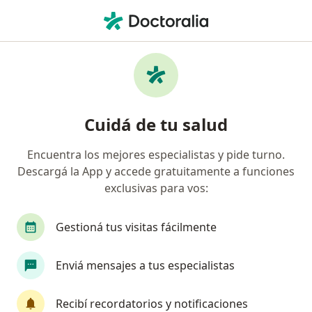
Men
Diastema • Capital Federal, Capital Federal
Filtros
• 1
Obra social
Mapa
Especialistas en Diastema en Capital
Cuidá de tu salud
Federal
Encuentra los mejores especialistas y pide turno.
Descargá la App y accede gratuitamente a funciones
¿Qué especialidad estás buscando?
exclusivas para vos:
Odontólogo
Cirujano oral y maxilofacial
Gestioná tus visitas fácilmente
Enviá mensajes a tus especialistas
Recibí recordatorios y notificaciones