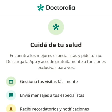
Men
Odontólogo • Monserrat, Capital Federal, Capital Federal
Filtros
Obra social
Mapa
Odontólogos en Monserrat, Capital Federal
Cuidá de tu salud
Encuentra los mejores especialistas y pide turno.
¿Cuál es tu obra social?
Descargá la App y accede gratuitamente a funciones
OSDE Binario
Swiss Medical
IOMA
IA
exclusivas para vos:
Gestioná tus visitas fácilmente
Enviá mensajes a tus especialistas
Recibí recordatorios y notificaciones