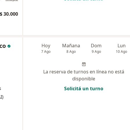
$ 30.000
co
Hoy
Mañana
Dom
Lun
7 Ago
8 Ago
9 Ago
10 Ago
La reserva de turnos en línea no está
disponible
s
Solicitá un turno
I)