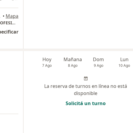
Federal
•
Mapa
DRA. MA. VERONICA PACHECO Y EQUIPO PROFESIONAL
pecificar
Hoy
Mañana
Dom
Lun
7 Ago
8 Ago
9 Ago
10 Ago
La reserva de turnos en línea no está
disponible
Solicitá un turno
a