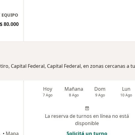
Y EQUIPO
$ 80.000
iro, Capital Federal, Capital Federal, en zonas cercanas a t
Hoy
Mañana
Dom
Lun
7 Ago
8 Ago
9 Ago
10 Ago
La reserva de turnos en línea no está
disponible
Federal
•
Mapa
Solicitá un turno