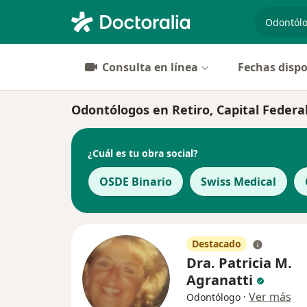
especiali
Consulta en línea
Fechas dispo
Odontólogos en Retiro, Capital Federa
¿Cuál es tu obra social?
OSDE Binario
Swiss Medical
Destacado
Dra. Patricia M.
Agranatti
·
Ver más
Odontólogo