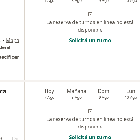
7 Ago
8 Ago
9 Ago
10 Ago
La reserva de turnos en línea no está
disponible
apital Federal
•
Mapa
Solicitá un turno
deral
pecificar
ica
Hoy
Mañana
Dom
Lun
7 Ago
8 Ago
9 Ago
10 Ago
La reserva de turnos en línea no está
disponible
Solicitá un turno
3
Dirección 4
Dirección 5
Dirección 6
Direcci