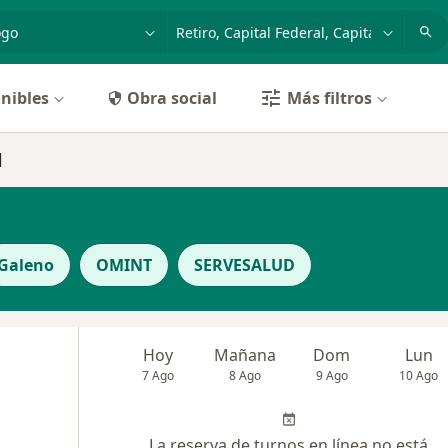
dad, enfermedad o nombre
p. ej. Buenos Aires
nibles
Obra social
Más filtros
l
Galeno
OMINT
SERVESALUD
Hoy
Mañana
Dom
Lun
7 Ago
8 Ago
9 Ago
10 Ago
La reserva de turnos en línea no está