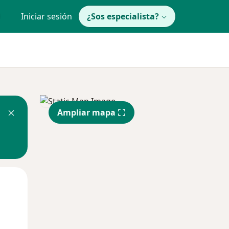
Iniciar sesión
¿Sos especialista?
Ampliar mapa
Mar
Mié
Jue
11 Ago
12 Ago
13 Ago