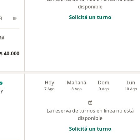
disponible
Solicitá un turno
3
En línea
pa
$ 40.000
Hoy
Mañana
Dom
Lun
7 Ago
8 Ago
9 Ago
10 Ago
 y
La reserva de turnos en línea no está
disponible
Solicitá un turno