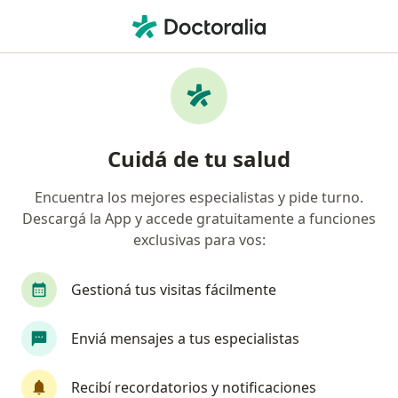
Men
Odontólogo • Capital Federal, Capital Federal
Filtros
Obra social:
AMFFA
Odontólogos recomendados de AMFFA en
Cuidá de tu salud
Capital Federal
Encuentra los mejores especialistas y pide turno.
Descargá la App y accede gratuitamente a funciones
exclusivas para vos:
Gestioná tus visitas fácilmente
Enviá mensajes a tus especialistas
Dra. Carolina Gabriela Kaefer
·
Ver más
Odontólogo
Recibí recordatorios y notificaciones
117 opiniones