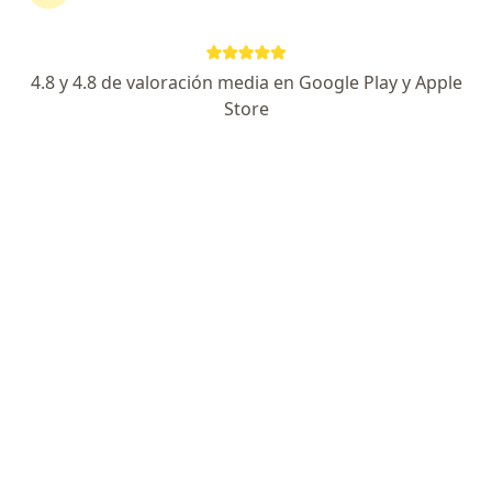
AV LUIS MARIA CAMPOS 1385 PISO 1, Capital Federal
•
Mapa
Clínica La Sagrada Familia
Acepta AMFFA
4.8 y 4.8 de valoración media en Google Play y Apple
Consultas sucesivas Endocrinología
Precio sin especificar
Store
Este especialista no ofrece reserva de turno en línea en esta dirección.
Solicitá un turno
Dr. Gustavo Gazze
Endocrinólogo
25 opiniones