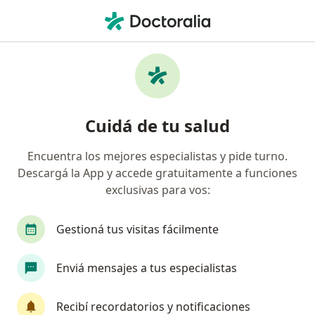
Men
Endocrinólogo • Capital Federal, Capital Federal
Filtros
Obra social:
AMFFA
Endocrinólogos recomendados de AMFFA en
Cuidá de tu salud
Capital Federal
Encuentra los mejores especialistas y pide turno.
Descargá la App y accede gratuitamente a funciones
exclusivas para vos:
Gestioná tus visitas fácilmente
Enviá mensajes a tus especialistas
Dra. Pediatra Endocrinologa
·
Ver más
Endocrinólogo, Ginecólogo
Recibí recordatorios y notificaciones