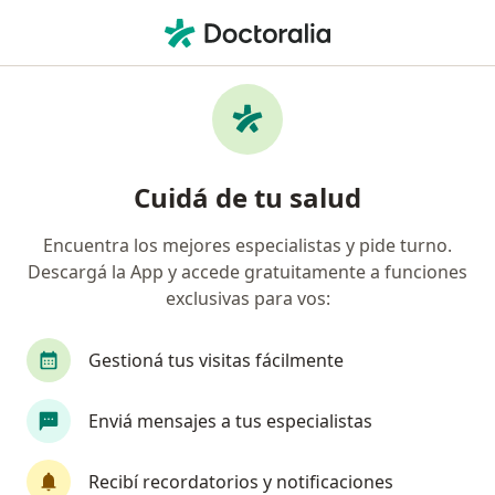
Men
Odontólogo • Olivos, Buenos Aires
Filtros
Obra social
Mapa
Odontólogos en Olivos
Cuidá de tu salud
Encuentra los mejores especialistas y pide turno.
¿Cuál es tu obra social?
Descargá la App y accede gratuitamente a funciones
OSDE Binario
Swiss Medical
IOMA
Ga
exclusivas para vos:
Gestioná tus visitas fácilmente
Enviá mensajes a tus especialistas
Recibí recordatorios y notificaciones