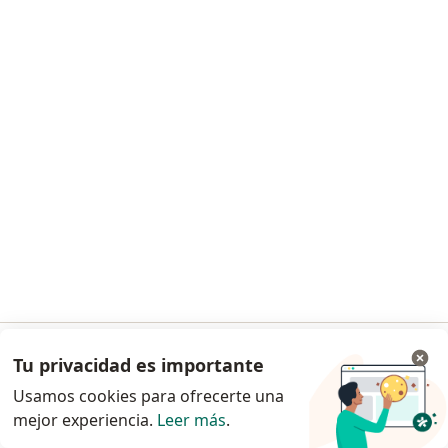
Solicitá un turno
Dra. Mariel Cisnero
·
Ver más
Dermatólogo
15 opiniones
Consulta en línea
$ 50.000
Este especialista no ofrece reserva de turno en línea en esta dirección.
Tu privacidad es importante
Ir a la app
Solicitá un turno
Usamos cookies para ofrecerte una
mejor experiencia.
Leer más
.
Continuar en el navegador