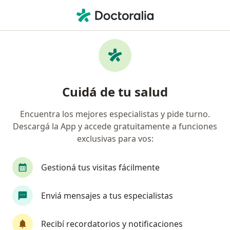
Men
Dermatólogo • Rosario, Santa Fe
Filtros
Obra social
Mapa
Dermatólogos en Rosario
Cuidá de tu salud
Encuentra los mejores especialistas y pide turno.
¿Cuál es tu obra social?
Descargá la App y accede gratuitamente a funciones
OSDE Binario
Swiss Medical
IAPOS
G
exclusivas para vos:
Gestioná tus visitas fácilmente
Enviá mensajes a tus especialistas
Recibí recordatorios y notificaciones