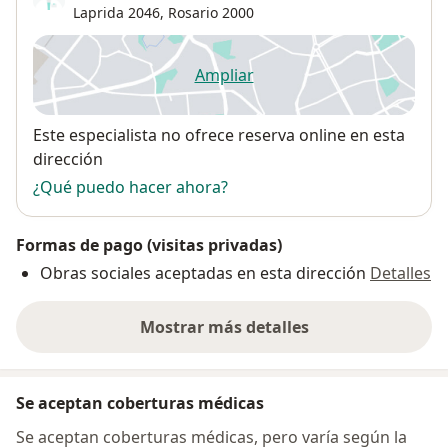
Laprida 2046,
Rosario
2000
Ampliar
se abre en una nueva pestañ
Disponibilidad
Este especialista no ofrece reserva online en esta
dirección
¿Qué puedo hacer ahora?
Formas de pago (visitas privadas)
Obras sociales aceptadas en esta dirección
Detalles
Mostrar más detalles
sobre la dirección
Se aceptan coberturas médicas
Se aceptan coberturas médicas, pero varía según la