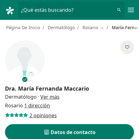
Men
¿Qué estás buscando?
Página De Inicio
Dermatólogo
Rosario
María Ferna
Cambiar de ciuda
Dra.
María Fernanda Maccario
sobre las especializaciones
Dermatólogo
·
Ver más
Rosario
1 dirección
2 opiniones
Datos de contacto