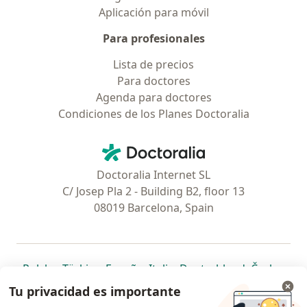
Aplicación para móvil
Para profesionales
Lista de precios
Para doctores
Agenda para doctores
Condiciones de los Planes Doctoralia
Contacto
Doctoralia - Página de inicio
Doctoralia Internet SL
C/ Josep Pla 2 - Building B2, floor 13
08019 Barcelona, Spain
se abre en una nueva pestaña
se abre en una nueva pestaña
se abre en una nueva pestaña
se abre en una nueva pes
se abre en 
se a
Polska
,
Türkiye
,
España
,
Italia
,
Deutschland
,
Česko
,
se abre en una nueva pestaña
se abre en una nueva pestaña
se abre en una nueva pestaña
se abre en una nueva p
se abre en 
se abr
Portugal
,
México
,
Chile
,
Brasil
,
Argentina
,
Perú
,
Tu privacidad es importante
se abre en una nueva pe
Colombia