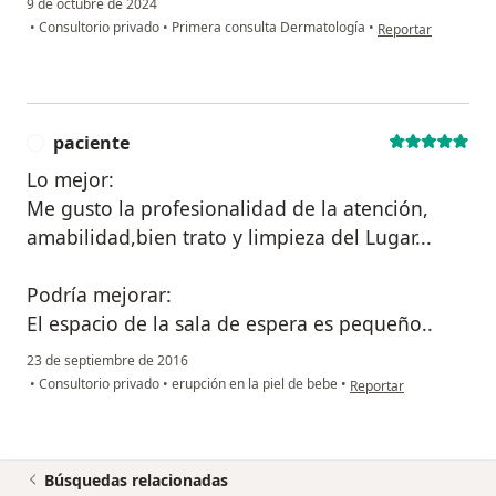
9 de octubre de 2024
en opinión del usua
•
Consultorio privado
•
Primera consulta Dermatología
•
Reportar
paciente
P
Lo mejor:
Me gusto la profesionalidad de la atención,
amabilidad,bien trato y limpieza del Lugar...
Podría mejorar:
El espacio de la sala de espera es pequeño..
23 de septiembre de 2016
en opinión del usuario 
•
Consultorio privado
•
erupción en la piel de bebe
•
Reportar
Búsquedas relacionadas