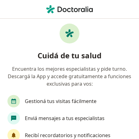
Men
Dermatólogo • Rosario, Santa Fe
Filtros
Obra social:
Poder Judicial
Dermatólogos recomendados de Poder
Cuidá de tu salud
Judicial en Rosario
Encuentra los mejores especialistas y pide turno.
Descargá la App y accede gratuitamente a funciones
exclusivas para vos:
Gestioná tus visitas fácilmente
Enviá mensajes a tus especialistas
Dr. Julio Villada
·
Ver más
Dermatólogo
Recibí recordatorios y notificaciones