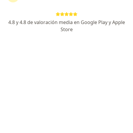
CORDOBA 1346 PISO 3, Rosario
•
Mapa
Centro de Especialistas de la Piel
Acepta Poder Judicial
4.8 y 4.8 de valoración media en Google Play y Apple
Cirugía Dermatológica
desde $ 1.500
Store
Este especialista no ofrece reserva de turno en línea en esta dirección.
Solicitá un turno
Dra. Amalia Patricia Videla
Dermatólogo, Médico general y familiar, Terapeuta
·
Ver más
complementario