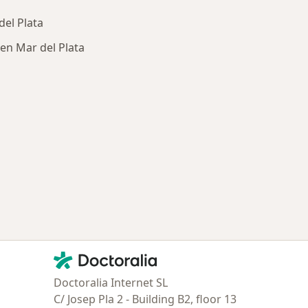
del Plata
en Mar del Plata
ría: Enfermedades más tratadas
Contacto
Doctoralia - Página de inicio
Doctoralia Internet SL
C/ Josep Pla 2 - Building B2, floor 13