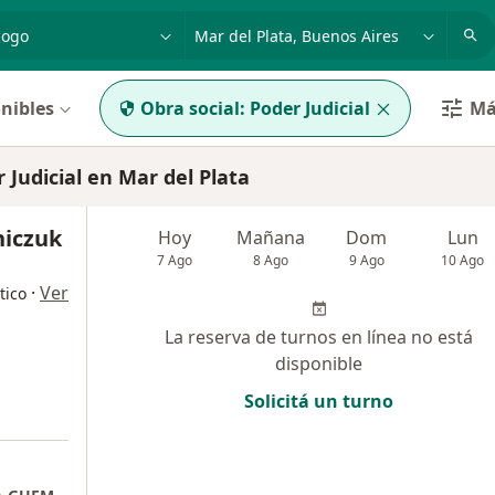
dad, enfermedad o nombre
p. ej. Buenos Aires
nibles
Obra social:
Poder Judicial
Má
udicial en Mar del Plata
niczuk
Hoy
Mañana
Dom
Lun
7 Ago
8 Ago
9 Ago
10 Ago
·
Ver
tico
La reserva de turnos en línea no está
disponible
Solicitá un turno