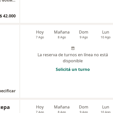
Tit Jerarquizado y Consultor MAR DEL PLATA GUEMES - ALDREY - OLAVARRIA 3144 e/ Avellaneda y San Lorenzo
$ 42.000
Hoy
Mañana
Dom
Lun
7 Ago
8 Ago
9 Ago
10 Ago
La reserva de turnos en línea no está
disponible
Solicitá un turno
pecificar
tepa
Hoy
Mañana
Dom
Lun
7 Ago
8 Ago
9 Ago
10 Ago