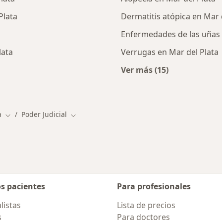
Plata
Dermatitis atópica en Mar 
a
Enfermedades de las uñas 
lata
Verrugas en Mar del Plata
Ver más (15)
alistas de Poder Judicial
Más en esta catego
a
Poder Judicial
d
Cambiar de ciudad
Cambiar de ciudad
os pacientes
Para profesionales
listas
Lista de precios
s
Para doctores