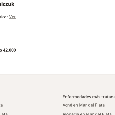
niczuk
·
Ver
tico
$ 42.000
Enfermedades más tratad
ta
Acné en Mar del Plata
lata
Alopecia en Mar del Plata