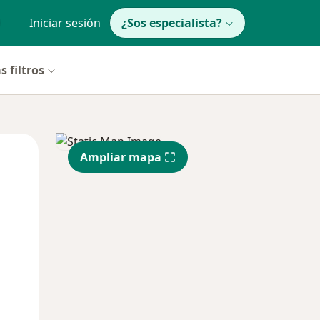
Iniciar sesión
¿Sos especialista?
s filtros
Mar
Mié
Jue
Ampliar mapa
11 Ago
12 Ago
13 Ago