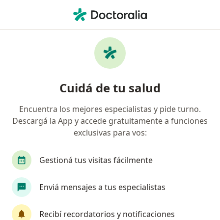
Men
Impétigo • Mar del Plata, Buenos Aires
Filtros
• 1
Obra social
Mapa
Especialistas en Impétigo en Mar del Plata
Cuidá de tu salud
Encuentra los mejores especialistas y pide turno.
¿Qué especialidad estás buscando?
Descargá la App y accede gratuitamente a funciones
Dermatólogo
Pediatra
Analista clínico
exclusivas para vos:
Gestioná tus visitas fácilmente
Enviá mensajes a tus especialistas
Recibí recordatorios y notificaciones