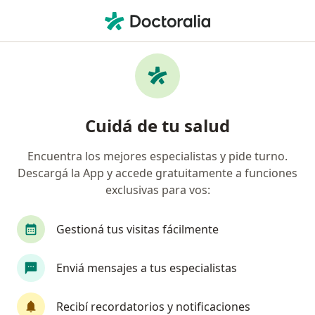
Men
Psoriasis • Mar del Plata, Buenos Aires
Filtros
• 1
Obra social
Mapa
Especialistas en Psoriasis en Mar del Plata
Cuidá de tu salud
Encuentra los mejores especialistas y pide turno.
¿Qué especialidad estás buscando?
Descargá la App y accede gratuitamente a funciones
Dermatólogo
Fonoaudiólogo
Ginecólogo
exclusivas para vos:
Gestioná tus visitas fácilmente
Enviá mensajes a tus especialistas
Recibí recordatorios y notificaciones