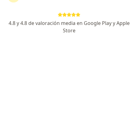
Salta 2378, Mar del Plata
•
Mapa
Consultorio privado
Acepta Unión Personal
4.8 y 4.8 de valoración media en Google Play y Apple
Primera consulta Dermatología
Precio sin especificar
Store
Este especialista no ofrece reserva de turno en línea en esta dirección.
Solicitá un turno
Ornella Tatiana Stepa
Dermatólogo
1 opinión