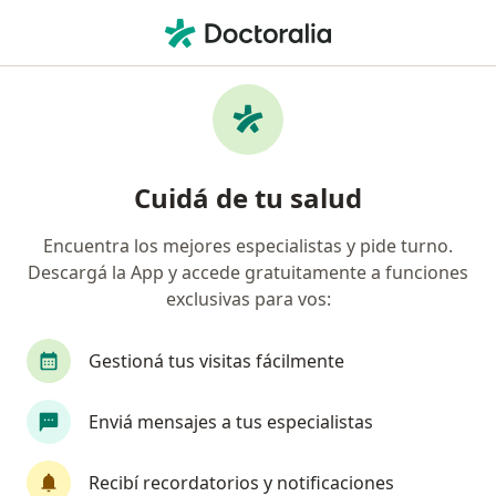
Men
Dermatólogo • Mar del Plata, Buenos Aires
Filtros
Obra social:
Unión Personal
Dermatólogos recomendados de Unión
Cuidá de tu salud
Personal en Mar del Plata
Encuentra los mejores especialistas y pide turno.
Descargá la App y accede gratuitamente a funciones
exclusivas para vos:
Gestioná tus visitas fácilmente
Enviá mensajes a tus especialistas
Dra. Marianela Acosta
Dermatólogo
Recibí recordatorios y notificaciones