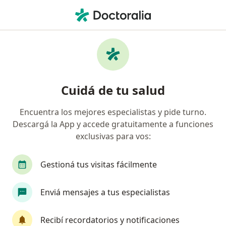
Men
Dermatólogo • Mar del Plata, Buenos Aires
Filtros
Obra social:
IOMA
Dermatólogos recomendados de IOMA en
Cuidá de tu salud
Mar del Plata
Encuentra los mejores especialistas y pide turno.
Descargá la App y accede gratuitamente a funciones
exclusivas para vos:
Gestioná tus visitas fácilmente
Enviá mensajes a tus especialistas
Dr. Adrian Ogrodniczuk Feldman
·
Ver más
Dermatólogo, Médico estético
Recibí recordatorios y notificaciones
318 opiniones