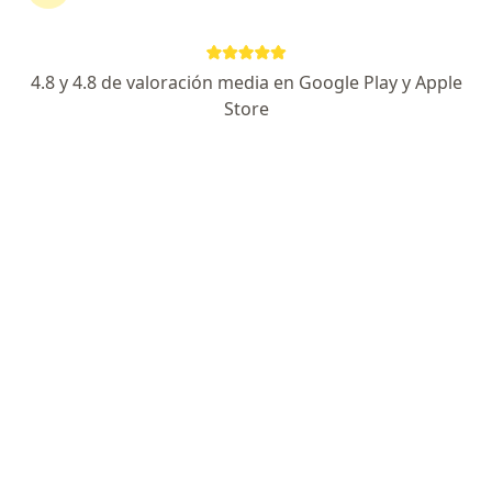
Córdoba 2794, Mar del Plata
•
Mapa
Consultorio privado
Acepta IOMA
4.8 y 4.8 de valoración media en Google Play y Apple
Primera consulta Ortopedia y Traumatología
desde $ 800
Store
Este especialista no ofrece reserva de turno en línea en esta dirección.
Solicitá un turno
Germán C. Kaüffeler
Traumatólogo
1 opinión