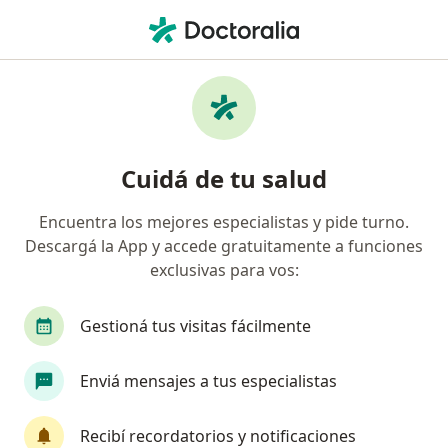
Men
Traumatólogo • Mar del Plata, Buenos Aires
Filtros
Obra social:
IOMA
Traumatólogos recomendados de IOMA en
Cuidá de tu salud
Mar del Plata
Encuentra los mejores especialistas y pide turno.
Descargá la App y accede gratuitamente a funciones
exclusivas para vos:
Gestioná tus visitas fácilmente
Enviá mensajes a tus especialistas
Gabriel Marcelo Zabludovich
·
Ver más
Traumatólogo, Protesista - ortesista
Recibí recordatorios y notificaciones