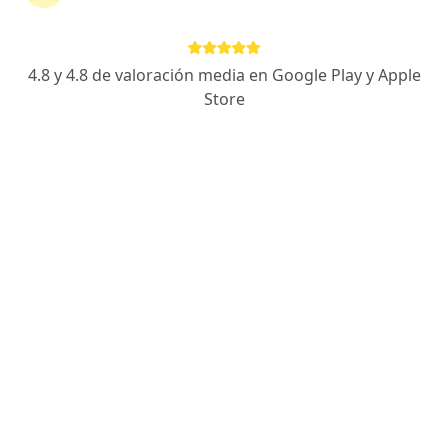
Corrientes 3044, Mar del Plata
•
Mapa
Consultorio privado
Acepta COMEI
4.8 y 4.8 de valoración media en Google Play y Apple
Primera consulta Ortopedia y Traumatología
Precio sin especificar
Store
Este especialista no ofrece reserva de turno en línea en esta dirección.
Solicitá un turno
Germán C. Kaüffeler
Traumatólogo
1 opinión