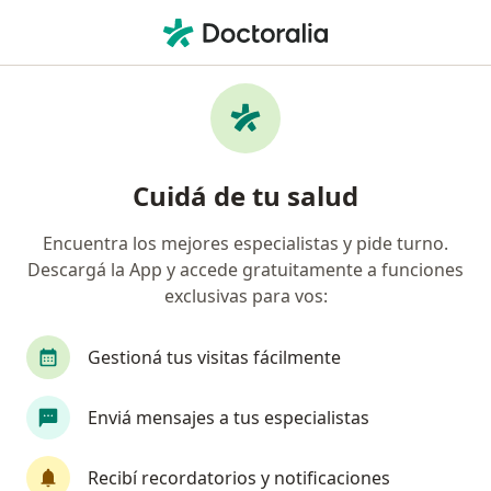
Men
Traumatólogo • Mar del Plata, Buenos Aires
Filtros
Obra social:
COMEI
Traumatólogos recomendados de COMEI en
Cuidá de tu salud
Mar del Plata
Encuentra los mejores especialistas y pide turno.
Descargá la App y accede gratuitamente a funciones
exclusivas para vos:
Gestioná tus visitas fácilmente
Enviá mensajes a tus especialistas
Zulema Fanny Sturze
Traumatólogo
Recibí recordatorios y notificaciones