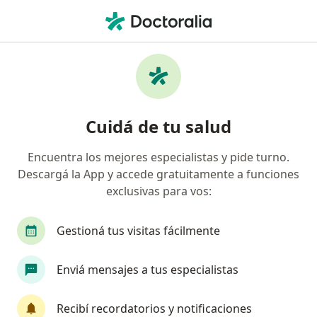
Men
Dermatólogo • Mar del Plata, Buenos Aires
Filtros
Obra social:
Accord Salud
Dermatólogos recomendados de Accord
Cuidá de tu salud
Salud en Mar del Plata
Encuentra los mejores especialistas y pide turno.
Descargá la App y accede gratuitamente a funciones
exclusivas para vos:
Gestioná tus visitas fácilmente
Enviá mensajes a tus especialistas
Dr. Adrian Ogrodniczuk Feldman
·
Ver más
Dermatólogo, Médico estético
Recibí recordatorios y notificaciones
318 opiniones