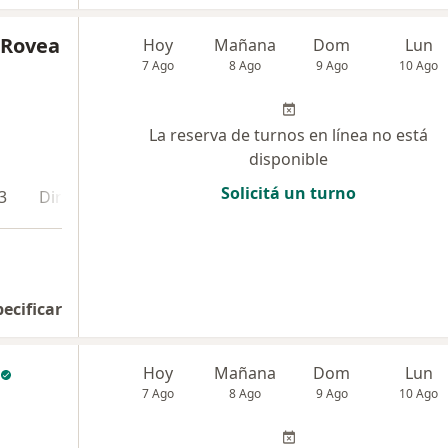
 Rovea
Hoy
Mañana
Dom
Lun
7 Ago
8 Ago
9 Ago
10 Ago
La reserva de turnos en línea no está
disponible
Solicitá un turno
3
Dirección 4
pecificar
Hoy
Mañana
Dom
Lun
7 Ago
8 Ago
9 Ago
10 Ago