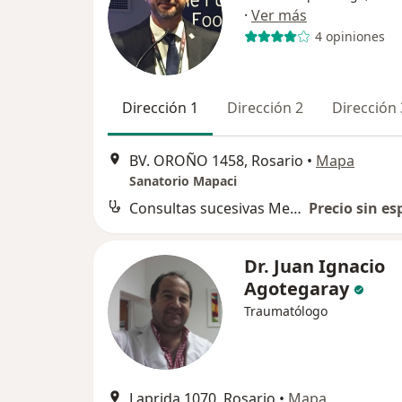
·
Ver más
4 opiniones
Dirección 1
Dirección 2
Dirección 
BV. OROÑO 1458, Rosario
•
Mapa
Sanatorio Mapaci
Consultas sucesivas Medicina del Deporte
Precio sin es
Dr. Juan Ignacio
Agotegaray
Traumatólogo
Laprida 1070, Rosario
•
Mapa