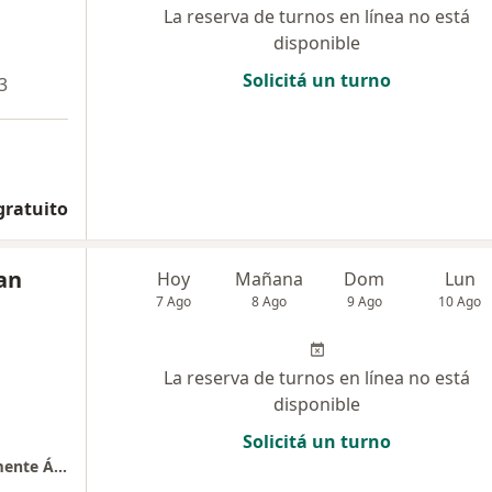
La reserva de turnos en línea no está
disponible
Solicitá un turno
3
gratuito
an
Hoy
Mañana
Dom
Lun
7 Ago
8 Ago
9 Ago
10 Ago
La reserva de turnos en línea no está
disponible
Solicitá un turno
Hospital de Trauma y Emergencias "Dr. Clemente Álvarez"