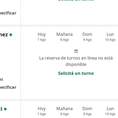
pecificar
ínez
Hoy
Mañana
Dom
Lun
7 Ago
8 Ago
9 Ago
10 Ago
La reserva de turnos en línea no está
disponible
Solicitá un turno
ez
pecificar
ci
Hoy
Mañana
Dom
Lun
7 Ago
8 Ago
9 Ago
10 Ago