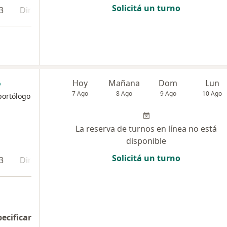
Solicitá un turno
3
Dirección 4
Dirección 5
Dirección 6
Hoy
Mañana
Dom
Lun
7 Ago
8 Ago
9 Ago
10 Ago
portólogo
La reserva de turnos en línea no está
disponible
Solicitá un turno
3
Dirección 4
pecificar