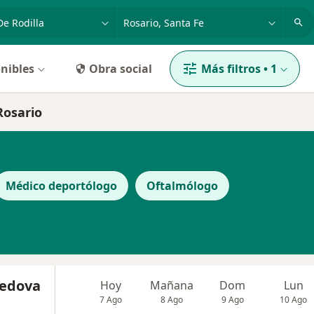
dad, enfermedad o nombre
p. ej. Buenos Aires
nibles
Obra social
Más filtros
•
1
Rosario
Médico deportólogo
Oftalmólogo
Vedova
Hoy
Mañana
Dom
Lun
7 Ago
8 Ago
9 Ago
10 Ago