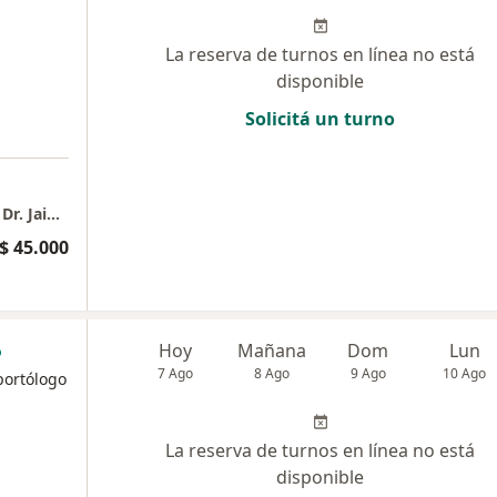
La reserva de turnos en línea no está
disponible
Solicitá un turno
a
Ijs - Instituto de Ortopedia y Traumatología Dr. Jaime Slullitel
$ 45.000
Hoy
Mañana
Dom
Lun
7 Ago
8 Ago
9 Ago
10 Ago
portólogo
La reserva de turnos en línea no está
disponible