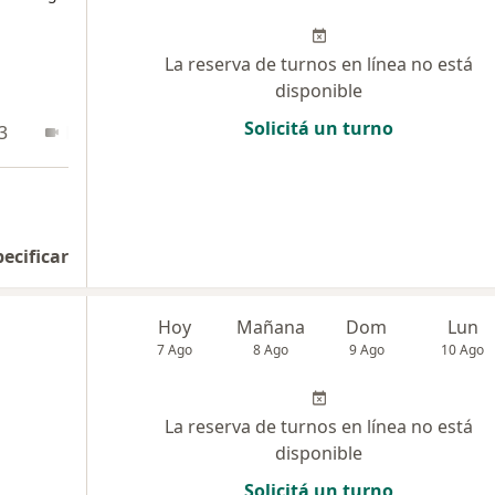
La reserva de turnos en línea no está
disponible
Solicitá un turno
3
En línea 1
En línea 2
En línea 3
En
pecificar
Hoy
Mañana
Dom
Lun
7 Ago
8 Ago
9 Ago
10 Ago
La reserva de turnos en línea no está
disponible
Solicitá un turno