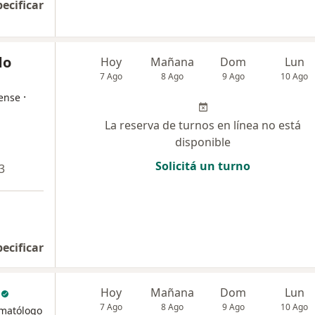
pecificar
do
Hoy
Mañana
Dom
Lun
7 Ago
8 Ago
9 Ago
10 Ago
·
ense
La reserva de turnos en línea no está
disponible
Solicitá un turno
3
pecificar
Hoy
Mañana
Dom
Lun
7 Ago
8 Ago
9 Ago
10 Ago
umatólogo