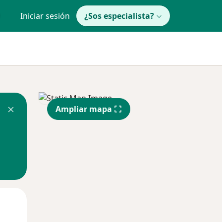
Iniciar sesión
¿Sos especialista?
Ampliar mapa
Mar
Mié
Jue
11 Ago
12 Ago
13 Ago