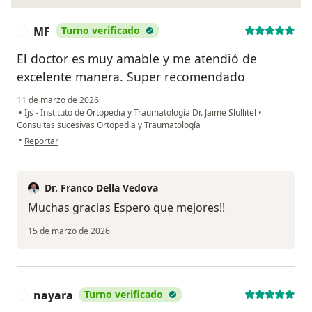
MF
Turno verificado
M
El doctor es muy amable y me atendió de
excelente manera. Super recomendado
11 de marzo de 2026
•
Ijs - Instituto de Ortopedia y Traumatología Dr. Jaime Slullitel
•
Consultas sucesivas Ortopedia y Traumatología
en opinión del usuario MF
•
Reportar
Dr. Franco Della Vedova
Muchas gracias Espero que mejores!!
15 de marzo de 2026
nayara
Turno verificado
N