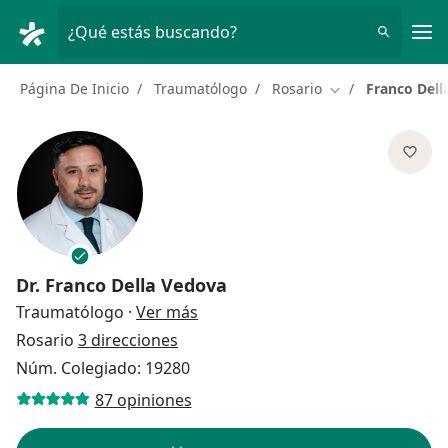
Men
¿Qué estás buscando?
Página De Inicio
Traumatólogo
Rosario
Franco Dell
Cambiar de ciud
Dr.
Franco Della Vedova
sobre las especializaciones
Traumatólogo
·
Ver más
Rosario
3 direcciones
Núm. Colegiado: 19280
87 opiniones