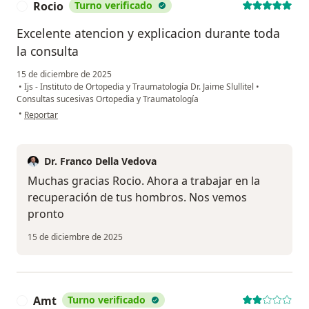
Rocio
Turno verificado
R
Excelente atencion y explicacion durante toda
la consulta
15 de diciembre de 2025
•
Ijs - Instituto de Ortopedia y Traumatología Dr. Jaime Slullitel
•
Consultas sucesivas Ortopedia y Traumatología
en opinión del usuario Rocio
•
Reportar
Dr. Franco Della Vedova
Muchas gracias Rocio. Ahora a trabajar en la
recuperación de tus hombros. Nos vemos
pronto
15 de diciembre de 2025
Amt
Turno verificado
A