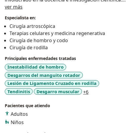
Sobre mí
Doy lo mejor de mi para estar actualizado con los
ver más
últimos tratamientos de las distintas patologías.
Especialista en:
Misión: Brindarle a mis pacientes todo lo que esté a mi
Cirugía artroscópica
alcance para que puedan prevenir y tratar sus
Terapias celulares y medicina regenerativa
dolencias, mejorando su calidad de vida personal y
Cirugía de hombro y codo
deportiva.
Cirugía de rodilla
Principales enfermedades tratadas
Inestabilidad de hombro
Desgarros del manguito rotador
Lesión de Ligamento Cruzado en rodilla
a11y_sr_more_dise
Tendinitis
Desgarro muscular
+6
Pacientes que atiendo
Adultos
Niños