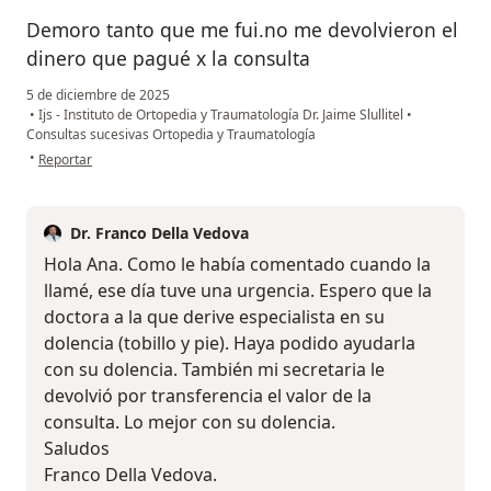
Demoro tanto que me fui.no me devolvieron el
dinero que pagué x la consulta
5 de diciembre de 2025
•
Ijs - Instituto de Ortopedia y Traumatología Dr. Jaime Slullitel
•
Consultas sucesivas Ortopedia y Traumatología
en opinión del usuario Amt
•
Reportar
Dr. Franco Della Vedova
Hola Ana. Como le había comentado cuando la
llamé, ese día tuve una urgencia. Espero que la
doctora a la que derive especialista en su
dolencia (tobillo y pie). Haya podido ayudarla
con su dolencia. También mi secretaria le
devolvió por transferencia el valor de la
consulta. Lo mejor con su dolencia.
Saludos
Franco Della Vedova.