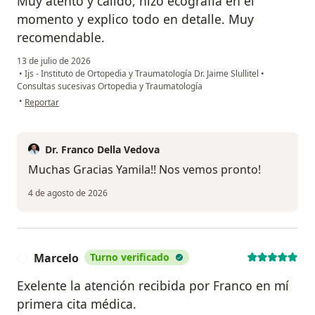
Muy atento y cálido, hizo ecografía en el
momento y explico todo en detalle. Muy
recomendable.
13 de julio de 2026
•
Ijs - Instituto de Ortopedia y Traumatología Dr. Jaime Slullitel
•
Consultas sucesivas Ortopedia y Traumatología
en opinión del usuario Yamila
•
Reportar
Dr. Franco Della Vedova
Muchas Gracias Yamila!! Nos vemos pronto!
4 de agosto de 2026
Marcelo
Turno verificado
M
Exelente la atención recibida por Franco en mí
primera cita médica.