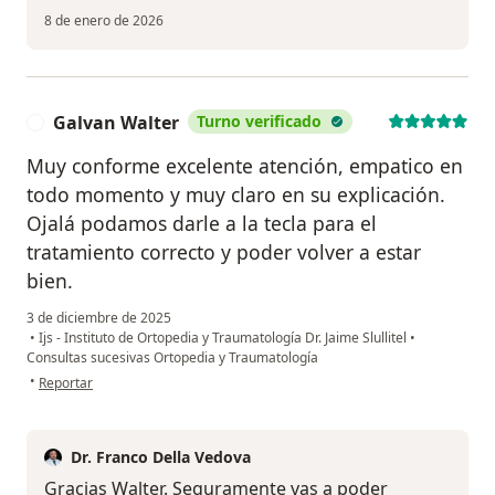
8 de enero de 2026
Galvan Walter
Turno verificado
G
Muy conforme excelente atención, empatico en
todo momento y muy claro en su explicación.
Ojalá podamos darle a la tecla para el
tratamiento correcto y poder volver a estar
bien.
3 de diciembre de 2025
•
Ijs - Instituto de Ortopedia y Traumatología Dr. Jaime Slullitel
•
Consultas sucesivas Ortopedia y Traumatología
en opinión del usuario Galvan Walter
•
Reportar
Dr. Franco Della Vedova
Gracias Walter. Seguramente vas a poder