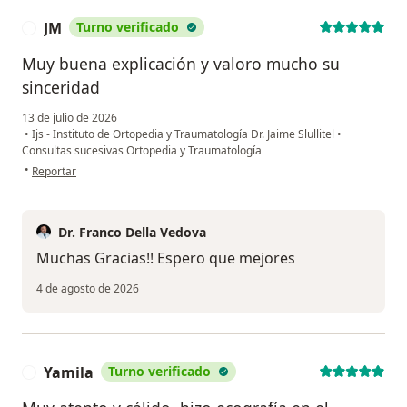
JM
Turno verificado
J
Muy buena explicación y valoro mucho su
sinceridad
13 de julio de 2026
•
Ijs - Instituto de Ortopedia y Traumatología Dr. Jaime Slullitel
•
Consultas sucesivas Ortopedia y Traumatología
en opinión del usuario JM
•
Reportar
Dr. Franco Della Vedova
Muchas Gracias!! Espero que mejores
4 de agosto de 2026
Yamila
Turno verificado
Y