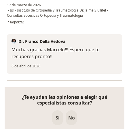
17 de marzo de 2026
•
Ijs - Instituto de Ortopedia y Traumatología Dr. Jaime Slullitel
•
Consultas sucesivas Ortopedia y Traumatología
en opinión del usuario Marcelo
•
Reportar
Dr. Franco Della Vedova
Muchas gracias Marcelo!!! Espero que te
recuperes pronto!!
8 de abril de 2026
¿Te ayudan las opiniones a elegir qué
especialistas consultar?
Si
No