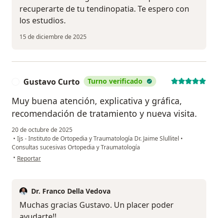
recuperarte de tu tendinopatia. Te espero con
los estudios.
15 de diciembre de 2025
Gustavo Curto
Turno verificado
G
Muy buena atención, explicativa y gráfica,
recomendación de tratamiento y nueva visita.
20 de octubre de 2025
•
Ijs - Instituto de Ortopedia y Traumatología Dr. Jaime Slullitel
•
Consultas sucesivas Ortopedia y Traumatología
en opinión del usuario Gustavo Curto
•
Reportar
Dr. Franco Della Vedova
Muchas gracias Gustavo. Un placer poder
ayudarte!!