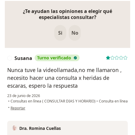
¿Te ayudan las opiniones a elegir qué
especialistas consultar?
Si
No
Susana
Turno verificado
S
Nunca tuve la videollamada,no me llamaron ,
necesito hacer una consulta x heridas de
escaras, espero la respuesta
23 de junio de 2026
•
Consultas en línea ( CONSULTAR DIAS Y HORARIO)
•
Consulta en línea
en opinión del usuario Susana
•
Reportar
Dra. Romina Cuellas