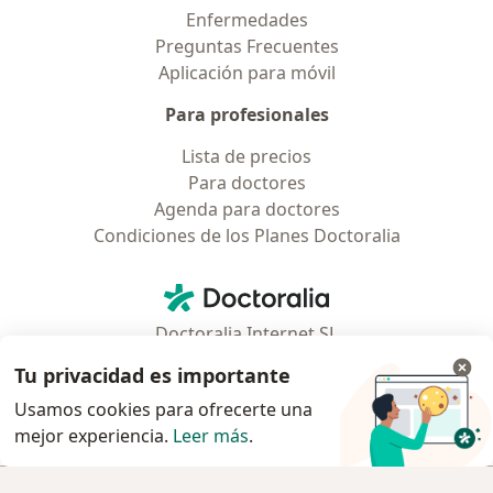
Enfermedades
Preguntas Frecuentes
Aplicación para móvil
Para profesionales
Lista de precios
Para doctores
Agenda para doctores
Condiciones de los Planes Doctoralia
Contacto
Doctoralia - Página de inicio
Doctoralia Internet SL
C/ Josep Pla 2 - Building B2, floor 13
Tu privacidad es importante
08019 Barcelona, Spain
Usamos cookies para ofrecerte una
mejor experiencia.
Leer más
.
se abre en una nueva pestaña
se abre en una nueva pestaña
se abre en una nueva pestaña
se abre en una nueva pes
se abre en 
se a
Polska
,
Türkiye
,
España
,
Italia
,
Deutschland
,
Česko
,