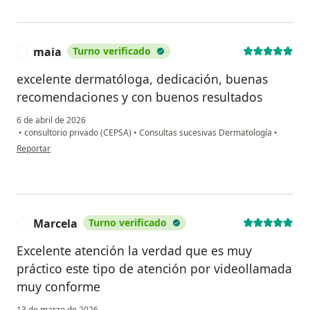
maia
Turno verificado
M
excelente dermatóloga, dedicación, buenas
recomendaciones y con buenos resultados
6 de abril de 2026
•
consultorio privado (CEPSA)
•
Consultas sucesivas Dermatología
•
en opinión del usuario maia
Reportar
Marcela
Turno verificado
M
Excelente atención la verdad que es muy
práctico este tipo de atención por videollamada
muy conforme
13 de marzo de 2026