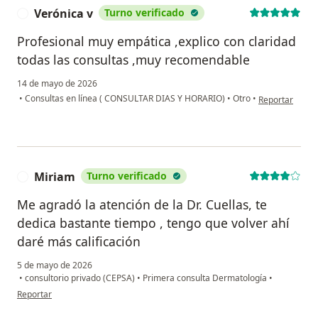
Verónica v
Turno verificado
V
Profesional muy empática ,explico con claridad
todas las consultas ,muy recomendable
14 de mayo de 2026
en opinión del 
•
Consultas en línea ( CONSULTAR DIAS Y HORARIO)
•
Otro
•
Reportar
Miriam
Turno verificado
M
Me agradó la atención de la Dr. Cuellas, te
dedica bastante tiempo , tengo que volver ahí
daré más calificación
5 de mayo de 2026
•
consultorio privado (CEPSA)
•
Primera consulta Dermatología
•
en opinión del usuario Miriam
Reportar