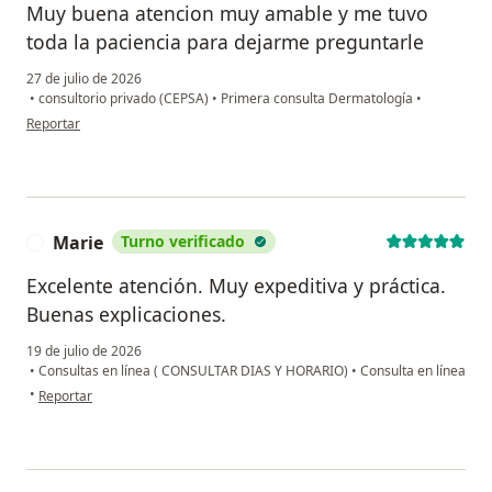
Muy buena atencion muy amable y me tuvo
toda la paciencia para dejarme preguntarle
27 de julio de 2026
•
consultorio privado (CEPSA)
•
Primera consulta Dermatología
•
en opinión del usuario Arian
Reportar
Marie
Turno verificado
M
Excelente atención. Muy expeditiva y práctica.
Buenas explicaciones.
19 de julio de 2026
•
Consultas en línea ( CONSULTAR DIAS Y HORARIO)
•
Consulta en línea
en opinión del usuario Marie
•
Reportar