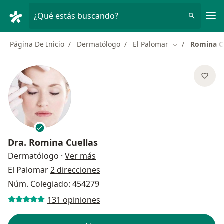
Men
¿Qué estás buscando?
Página De Inicio
Dermatólogo
El Palomar
Romina C
Cambiar de ci
Dra.
Romina Cuellas
sobre las especializaciones
Dermatólogo
·
Ver más
El Palomar
2 direcciones
Núm. Colegiado: 454279
131 opiniones