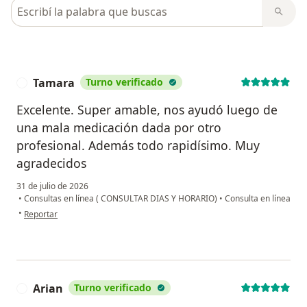
Busca en opiniones
Tamara
Turno verificado
T
Excelente. Super amable, nos ayudó luego de
una mala medicación dada por otro
profesional. Además todo rapidísimo. Muy
agradecidos
31 de julio de 2026
•
Consultas en línea ( CONSULTAR DIAS Y HORARIO)
•
Consulta en línea
en opinión del usuario Tamara
•
Reportar
Arian
Turno verificado
A