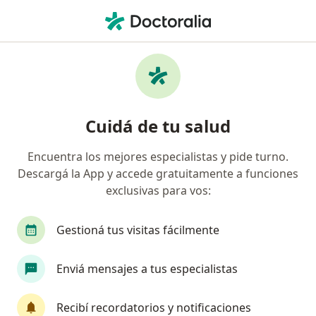
Men
¿Qué estás buscando?
Página De Inicio
Enfermedades
Lunares
Lunares - Información, expertos
Cuidá de tu salud
y preguntas frecuentes
Encuentra los mejores especialistas y pide turno.
Descargá la App y accede gratuitamente a funciones
exclusivas para vos:
Información
Preguntá al Especialista
Gestioná tus visitas fácilmente
Enviá mensajes a tus especialistas
No descuidés tu salud
Elegí la consulta en línea para empezar o continuar
Recibí recordatorios y notificaciones