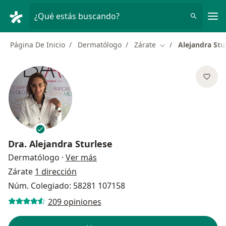
Men
¿Qué estás buscando?
Página De Inicio
Dermatólogo
Zárate
Alejandra Stu
Cambiar de ciudad
Dra.
Alejandra Sturlese
sobre las especializaciones
Dermatólogo
·
Ver más
Zárate
1 dirección
Núm. Colegiado: 58281 107158
209 opiniones