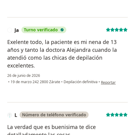
Ja
Turno verificado
J
Exelente todo, la paciente es mi nena de 13
años y tanto la doctora Alejandra cuando la
atendió como las chicas de depilación
excelentes.
26 de junio de 2026
en opinión del usuar
•
19 de marzo 242 2800 Zárate
•
Depilación definitiva
•
Reportar
L
Número de teléfono verificado
La verdad que es buenisima te dice
detalladamente las cosas