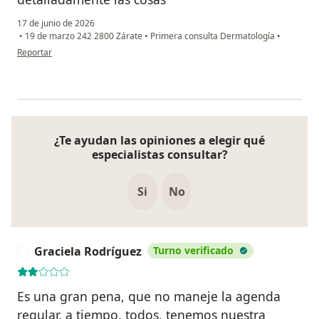
17 de junio de 2026
•
19 de marzo 242 2800 Zárate
•
Primera consulta Dermatología
•
en opinión del usuario L
Reportar
¿Te ayudan las opiniones a elegir qué
especialistas consultar?
Si
No
Graciela Rodríguez
Turno verificado
G
Es una gran pena, que no maneje la agenda
regular, a tiempo, todos, tenemos nuestra