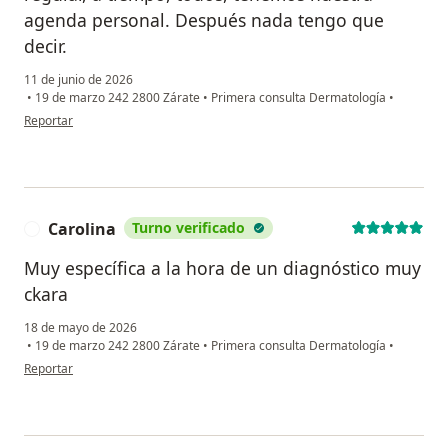
agenda personal. Después nada tengo que
decir.
11 de junio de 2026
•
19 de marzo 242 2800 Zárate
•
Primera consulta Dermatología
•
en opinión del usuario Graciela Rodríguez
Reportar
Carolina
Turno verificado
C
Muy específica a la hora de un diagnóstico muy
ckara
18 de mayo de 2026
•
19 de marzo 242 2800 Zárate
•
Primera consulta Dermatología
•
en opinión del usuario Carolina
Reportar