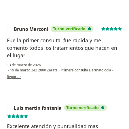
Bruno Marconi
Turno verificado
B
Fue la primer consulta, fue rapida y me
comento todos los tratamientos que hacen en
el lugar.
13 de marzo de 2026
•
19 de marzo 242 2800 Zárate
•
Primera consulta Dermatología
•
en opinión del usuario Bruno Marconi
Reportar
Luis martin fontenla
Turno verificado
L
Excelente atención y puntualidad mas