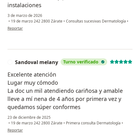
instalaciones
3 de marzo de 2026
•
19 de marzo 242 2800 Zárate
•
Consultas sucesivas Dermatología
•
en opinión del usuario Luis martin fontenla
Reportar
Sandoval melany
Turno verificado
S
Excelente atención
Lugar muy cómodo
La doc un mil atendiendo cariñosa y amable
lleve a mí nena de 4 años por primera vez y
quedamos súper conformes
23 de diciembre de 2025
•
19 de marzo 242 2800 Zárate
•
Primera consulta Dermatología
•
en opinión del usuario Sandoval melany
Reportar