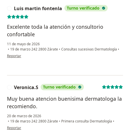
Luis martin fontenla
Turno verificado
L
Excelente toda la atención y consultorio
confortable
11 de mayo de 2026
•
19 de marzo 242 2800 Zárate
•
Consultas sucesivas Dermatología
•
en opinión del usuario Luis martin fontenla
Reportar
Veronica.S
Turno verificado
V
Muy buena atencion buenisima dermatologa la
recomiendo.
20 de marzo de 2026
•
19 de marzo 242 2800 Zárate
•
Primera consulta Dermatología
•
en opinión del usuario Veronica.S
Reportar