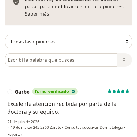
pagar para modificar o eliminar opiniones.
Más información sobre opiniones
Saber más.
Busca en opiniones
Garbo
Turno verificado
G
Excelente atención recibida por parte de la
doctora y su equipo.
21 de julio de 2026
•
19 de marzo 242 2800 Zárate
•
Consultas sucesivas Dermatología
•
en opinión del usuario Garbo
Reportar