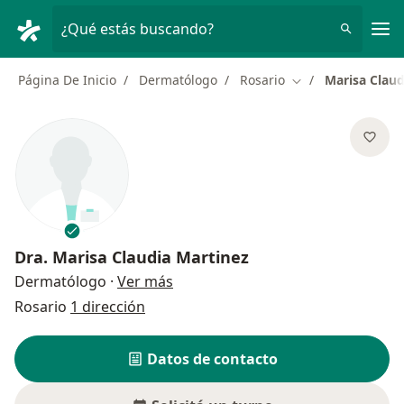
Men
¿Qué estás buscando?
Página De Inicio
Dermatólogo
Rosario
Marisa Claud
Cambiar de ciuda
Dra.
Marisa Claudia Martinez
sobre las especializaciones
Dermatólogo
·
Ver más
Rosario
1 dirección
Datos de contacto