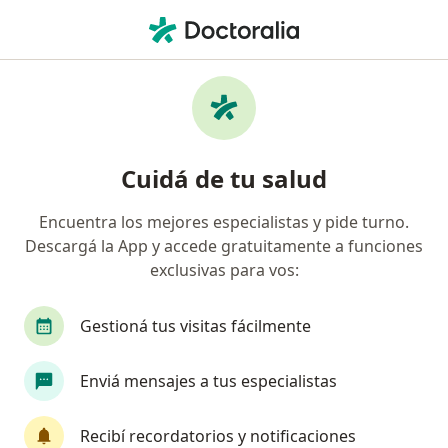
Men
¿Qué estás buscando?
Página De Inicio
Enfermedades
Duelo
Duelo - Información, expertos y
Cuidá de tu salud
preguntas frecuentes
Encuentra los mejores especialistas y pide turno.
Descargá la App y accede gratuitamente a funciones
exclusivas para vos:
Información
Preguntá al Especialista
Gestioná tus visitas fácilmente
Enviá mensajes a tus especialistas
No descuidés tu salud
Elegí la consulta en línea para empezar o continuar
Recibí recordatorios y notificaciones