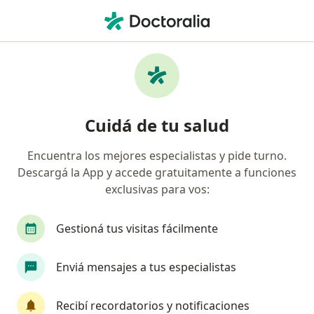
Men
¿Qué estás buscando?
Página De Inicio
Enfermedades
Depresión En Adolescentes
Depresión en adolescentes -
Cuidá de tu salud
Información, expertos y
Encuentra los mejores especialistas y pide turno.
preguntas frecuentes
Descargá la App y accede gratuitamente a funciones
exclusivas para vos:
Gestioná tus visitas fácilmente
Información
Preguntá al Especialista
Enviá mensajes a tus especialistas
Recibí recordatorios y notificaciones