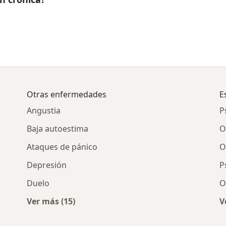
Otras enfermedades
E
Angustia
P
Baja autoestima
O
Ataques de pánico
O
Depresión
P
Duelo
O
Ver más (15)
V
Más en esta categoría: Otras enfermedades
rónica por ciudad