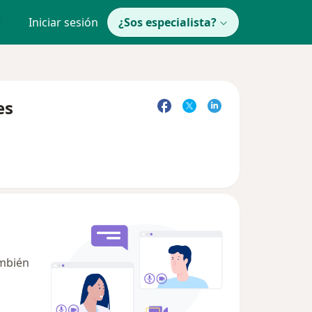
Iniciar sesión
¿Sos especialista?
es
ambién