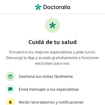
Men
Desorden De Ansiedad Por Separación • Rosario, Santa Fe
Filtros
• 1
Obra social
Mapa
Especialistas en Desorden de ansiedad por
Cuidá de tu salud
separación en Rosario
Encuentra los mejores especialistas y pide turno.
Descargá la App y accede gratuitamente a funciones
¿Qué especialidad estás buscando?
exclusivas para vos:
Psicólogo
Psiquiatra
Psicoanalista
N
Gestioná tus visitas fácilmente
Enviá mensajes a tus especialistas
Recibí recordatorios y notificaciones