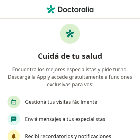
Men
Dependencia Emocional • Rosario, Santa Fe
Filtros
• 1
Obra social
Mapa
Especialistas en Dependencia emocional en
Cuidá de tu salud
Rosario
Encuentra los mejores especialistas y pide turno.
Descargá la App y accede gratuitamente a funciones
¿Qué especialidad estás buscando?
exclusivas para vos:
Psicólogo
Psicoanalista
Nutricionista
Gestioná tus visitas fácilmente
Enviá mensajes a tus especialistas
Recibí recordatorios y notificaciones