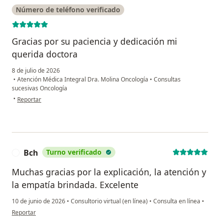
Número de teléfono verificado
Gracias por su paciencia y dedicación mi
querida doctora
8 de julio de 2026
•
Atención Médica Integral Dra. Molina Oncología
•
Consultas
sucesivas Oncología
en opinión del usuario Carolina Machado
•
Reportar
Bch
Turno verificado
B
Muchas gracias por la explicación, la atención y
la empatía brindada. Excelente
10 de junio de 2026
•
Consultorio virtual (en línea)
•
Consulta en línea
•
en opinión del usuario Bch
Reportar