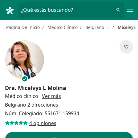
Men
¿Qué estás buscando?
Página De Inicio
Médico Clínico
Belgrano
Micelvys 
Cambiar de ci
Dra.
Micelvys L Molina
sobre las especializaciones
Médico clínico
·
Ver más
Belgrano
2 direcciones
Núm. Colegiado: 551671 159934
4 opiniones