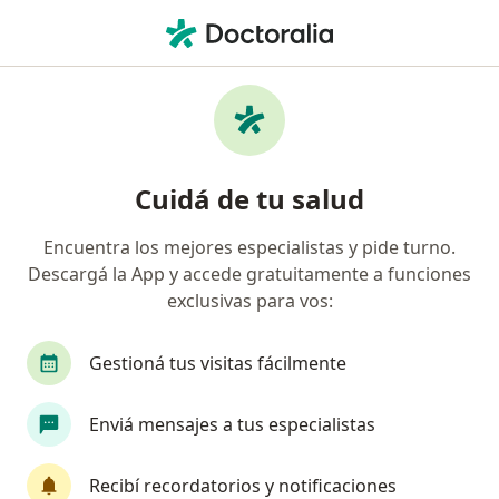
Men
Astenia • Belgrano, Buenos Aires
Filtros
• 1
Obra social
Mapa
Especialistas en Astenia en Belgrano
Cuidá de tu salud
Encuentra los mejores especialistas y pide turno.
¿Qué especialidad estás buscando?
Descargá la App y accede gratuitamente a funciones
Médico clínico
Oncólogo
Farmacólogo
exclusivas para vos:
Gestioná tus visitas fácilmente
Enviá mensajes a tus especialistas
Recibí recordatorios y notificaciones