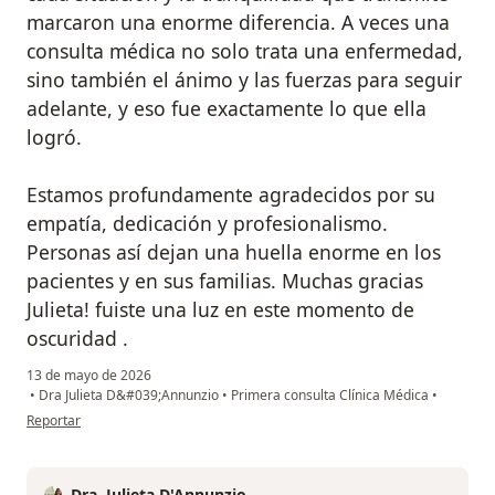
marcaron una enorme diferencia. A veces una
consulta médica no solo trata una enfermedad,
sino también el ánimo y las fuerzas para seguir
adelante, y eso fue exactamente lo que ella
logró.
Estamos profundamente agradecidos por su
empatía, dedicación y profesionalismo.
Personas así dejan una huella enorme en los
pacientes y en sus familias. Muchas gracias
Julieta! fuiste una luz en este momento de
oscuridad .
13 de mayo de 2026
•
Dra Julieta D&#039;Annunzio
•
Primera consulta Clínica Médica
•
en opinión del usuario Sergio Dicmonas
Reportar
Dra. Julieta D'Annunzio