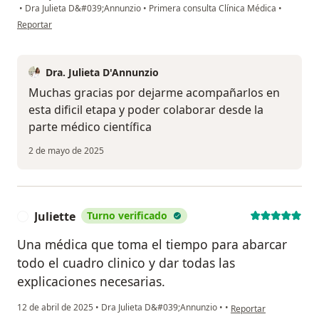
•
Dra Julieta D&#039;Annunzio
•
Primera consulta Clínica Médica
•
en opinión del usuario Belen fiorentino
Reportar
Dra. Julieta D'Annunzio
Muchas gracias por dejarme acompañarlos en
esta dificil etapa y poder colaborar desde la
parte médico científica
2 de mayo de 2025
Juliette
Turno verificado
J
Una médica que toma el tiempo para abarcar
todo el cuadro clinico y dar todas las
explicaciones necesarias.
en opinión del usuario 
12 de abril de 2025
•
Dra Julieta D&#039;Annunzio
•
•
Reportar