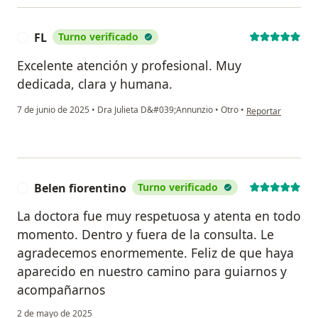
FL
Turno verificado
F
Excelente atención y profesional. Muy
dedicada, clara y humana.
en opinión del usu
7 de junio de 2025
•
Dra Julieta D&#039;Annunzio
•
Otro
•
Reportar
Belen fiorentino
Turno verificado
B
La doctora fue muy respetuosa y atenta en todo
momento. Dentro y fuera de la consulta. Le
agradecemos enormemente. Feliz de que haya
aparecido en nuestro camino para guiarnos y
acompañarnos
2 de mayo de 2025