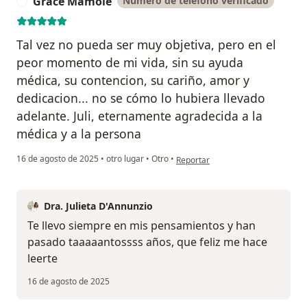
Grace Mamole
Número de teléfono verificado
G
Tal vez no pueda ser muy objetiva, pero en el
peor momento de mi vida, sin su ayuda
médica, su contencion, su cariño, amor y
dedicacion... no se cómo lo hubiera llevado
adelante. Juli, eternamente agradecida a la
médica y a la persona
en opinión del usuario Grace Mam
16 de agosto de 2025
•
otro lugar
•
Otro
•
Reportar
Dra. Julieta D'Annunzio
Te llevo siempre en mis pensamientos y han
pasado taaaaantossss años, que feliz me hace
leerte
16 de agosto de 2025