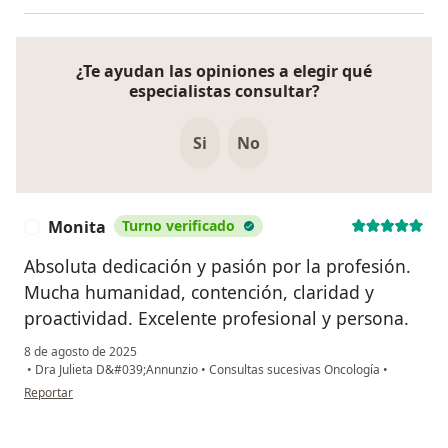
¿Te ayudan las opiniones a elegir qué
especialistas consultar?
Si
No
Monita
Turno verificado
M
Absoluta dedicación y pasión por la profesión.
Mucha humanidad, contención, claridad y
proactividad. Excelente profesional y persona.
8 de agosto de 2025
•
Dra Julieta D&#039;Annunzio
•
Consultas sucesivas Oncología
•
en opinión del usuario Monita
Reportar