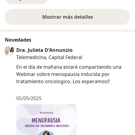
As Integrative Oncology this approach combines
conventional cancer treatments with evidence-based
metabolic strategies, lifestyle interventions, and
Mostrar más detalles
sobre la experiencia
personalized care. A new paradigm is emerging,
challenging us to identify disease patterns, address
their root causes, and maximize health and wellness
Novedades
by taking the lead in change.
Dra. Julieta D'Annunzio
Telemedicina, Capital Federal
En el día de mañana estaré compartiendo una
Webinar sobre menopausia inducida por
tratamiento oncologico. Los esperamos!!
05/05/2025