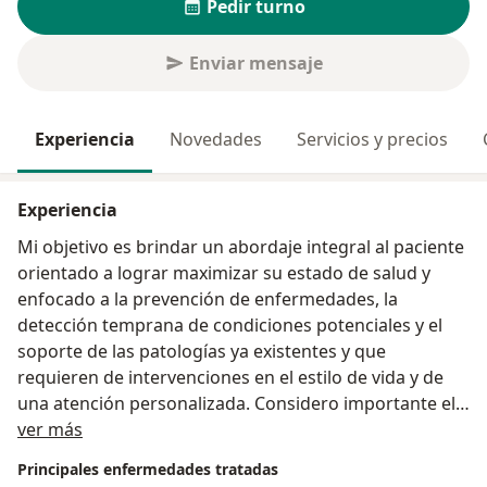
Pedir turno
Enviar mensaje
Experiencia
Novedades
Servicios y precios
Experiencia
Mi objetivo es brindar un abordaje integral al paciente
orientado a lograr maximizar su estado de salud y
enfocado a la prevención de enfermedades, la
detección temprana de condiciones potenciales y el
soporte de las patologías ya existentes y que
requieren de intervenciones en el estilo de vida y de
una atención personalizada. Considero importante el
Sobre mí
empoderamiento del paciente para asumir el
ver más
liderazgo del cambio para una longevidad saludable.
Principales enfermedades tratadas
Desde la perspectiva Oncologica Integral el enfoque