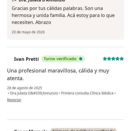
Gracias por tus cálidas palabras. Son una
hermosa y unida familia. Acá estoy para lo que
necesiten. Abrazo
20 de mayo de 2026
Ivan Pretti
Turno verificado
I
Una profesional maravillosa, cálida y muy
atenta.
28 de agosto de 2025
•
Dra Julieta D&#039;Annunzio
•
Primera consulta Clínica Médica
•
en opinión del usuario Ivan Pretti
Reportar