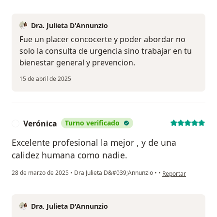
Dra. Julieta D'Annunzio
Fue un placer concocerte y poder abordar no
solo la consulta de urgencia sino trabajar en tu
bienestar general y prevencion.
15 de abril de 2025
Verónica
Turno verificado
V
Excelente profesional la mejor , y de una
calidez humana como nadie.
en opinión del usuar
28 de marzo de 2025
•
Dra Julieta D&#039;Annunzio
•
•
Reportar
Dra. Julieta D'Annunzio