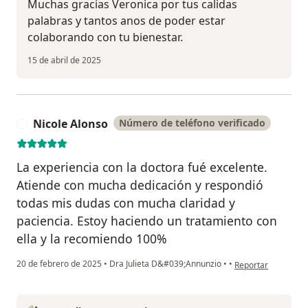
Muchas gracias Veronica por tus calidas
palabras y tantos anos de poder estar
colaborando con tu bienestar.
15 de abril de 2025
Nicole Alonso
Número de teléfono verificado
N
La experiencia con la doctora fué excelente.
Atiende con mucha dedicación y respondió
todas mis dudas con mucha claridad y
paciencia. Estoy haciendo un tratamiento con
ella y la recomiendo 100%
en opinión del usua
20 de febrero de 2025
•
Dra Julieta D&#039;Annunzio
•
•
Reportar