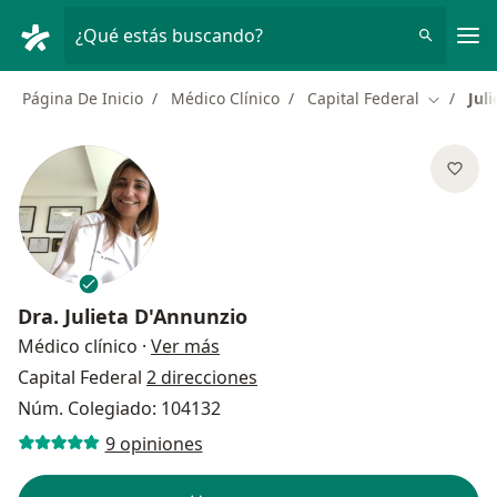
Men
¿Qué estás buscando?
Página De Inicio
Médico Clínico
Capital Federal
Jul
Cambiar 
Dra.
Julieta D'Annunzio
sobre las especializaciones
Médico clínico
·
Ver más
Capital Federal
2 direcciones
Núm. Colegiado: 104132
9 opiniones