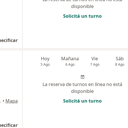
disponible
Solicitá un turno
pecificar
Hoy
Mañana
Vie
Sáb
5 Ago
6 Ago
7 Ago
8 Ago
La reserva de turnos en línea no está
disponible
ital Federal
•
Mapa
Solicitá un turno
pecificar