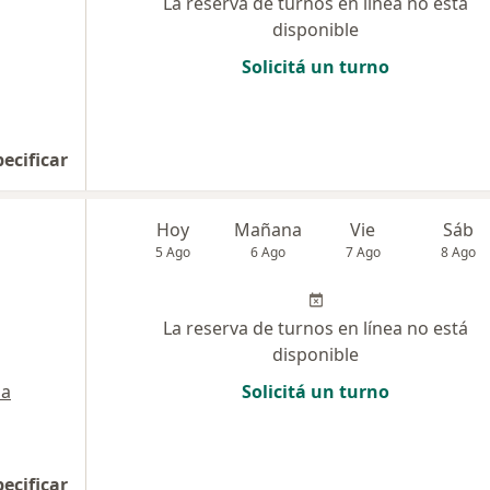
La reserva de turnos en línea no está
disponible
Solicitá un turno
pecificar
Hoy
Mañana
Vie
Sáb
5 Ago
6 Ago
7 Ago
8 Ago
La reserva de turnos en línea no está
disponible
a
Solicitá un turno
pecificar