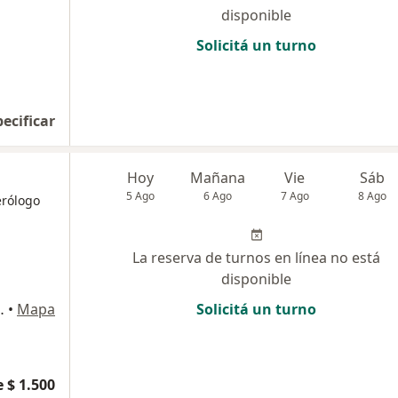
disponible
Solicitá un turno
pecificar
Hoy
Mañana
Vie
Sáb
5 Ago
6 Ago
7 Ago
8 Ago
erólogo
La reserva de turnos en línea no está
disponible
Dep B, Capital Federal
•
Mapa
Solicitá un turno
 $ 1.500