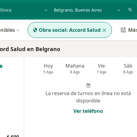
dad, enfermedad o nombre
p. ej. Buenos Aires
nibles
Obra social:
Accord Salud
Más
ord Salud en Belgrano
Hoy
Mañana
Vie
Sáb
5 Ago
6 Ago
7 Ago
8 Ago
La reserva de turnos en línea no está
disponible
Ver teléfono