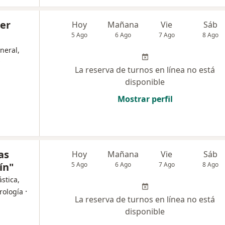
der
Hoy
Mañana
Vie
Sáb
5 Ago
6 Ago
7 Ago
8 Ago
neral,
La reserva de turnos en línea no está
disponible
Mostrar perfil
as
Hoy
Mañana
Vie
Sáb
ín"
5 Ago
6 Ago
7 Ago
8 Ago
stica,
·
rología
La reserva de turnos en línea no está
disponible