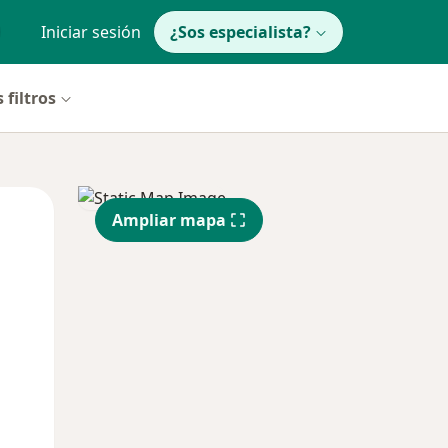
Iniciar sesión
¿Sos especialista?
 filtros
Dom
Lun
Mar
Ampliar mapa
9 Ago
10 Ago
11 Ago