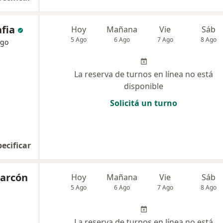
afia
Hoy
Mañana
Vie
Sáb
5 Ago
6 Ago
7 Ago
8 Ago
ogo
La reserva de turnos en línea no está
disponible
Solicitá un turno
pecificar
larcón
Hoy
Mañana
Vie
Sáb
5 Ago
6 Ago
7 Ago
8 Ago
La reserva de turnos en línea no está