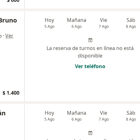
$ 600
 Bruno
Hoy
Mañana
Vie
Sáb
5 Ago
6 Ago
7 Ago
8 Ago
·
Ver
o
La reserva de turnos en línea no está
disponible
Ver teléfono
$ 1.400
án
Hoy
Mañana
Vie
Sáb
5 Ago
6 Ago
7 Ago
8 Ago