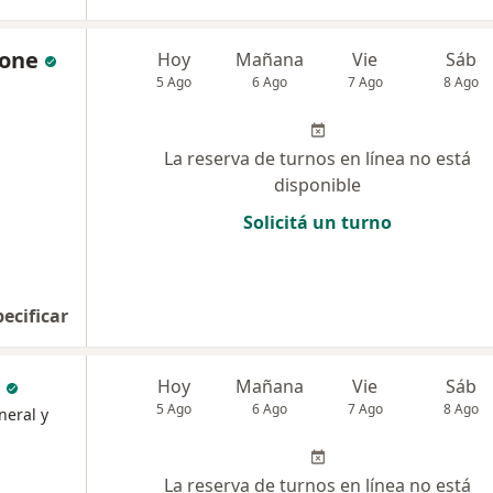
mone
Hoy
Mañana
Vie
Sáb
5 Ago
6 Ago
7 Ago
8 Ago
La reserva de turnos en línea no está
disponible
Solicitá un turno
pecificar
Hoy
Mañana
Vie
Sáb
5 Ago
6 Ago
7 Ago
8 Ago
neral y
La reserva de turnos en línea no está