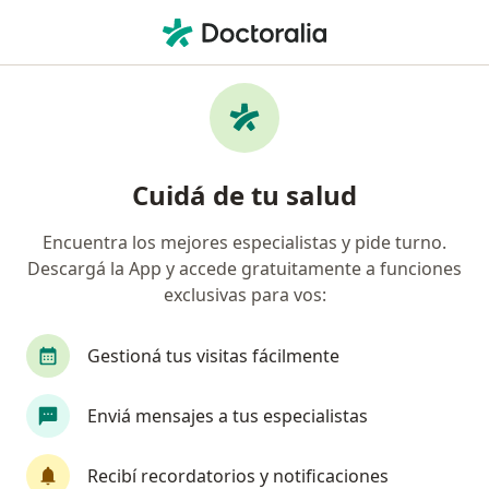
Men
¿Qué estás buscando?
Página De Inicio
Centros Médicos
Psicoanálisis
Capi
Cambiar 
Cuidá de tu salud
Hospital Italiano de Buenos Aires
Encuentra los mejores especialistas y pide turno.
Psicoanálisis
ver más
Descargá la App y accede gratuitamente a funciones
exclusivas para vos:
Capital Federal
1 dirección
9 opiniones
Gestioná tus visitas fácilmente
Enviá mensajes a tus especialistas
Servicios
Especialistas
Consultorios
Opinio
Recibí recordatorios y notificaciones
Buscar en otras clínicas