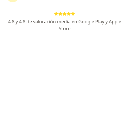
¿Qué buscás?
4.8 y 4.8 de valoración media en Google Play y Apple
Neurólogo
Psiquiatra
Store
Urólogo
Dermatólogo
Buscar otra especialidad
Servicios
Alergia e Inmunología
Pruebas de sensibilidad