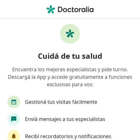
Men
Oftalmología • Capital Federal, Capital Federal
Filtros
• 1
Obra social
Mapa
Centros médicos de Oftalmología en Capital
Cuidá de tu salud
Federal
Encuentra los mejores especialistas y pide turno.
Descargá la App y accede gratuitamente a funciones
¿Cuál es tu obra social?
exclusivas para vos:
OSDE Binario
Swiss Medical
IOMA
Ga
Gestioná tus visitas fácilmente
Enviá mensajes a tus especialistas
Recibí recordatorios y notificaciones