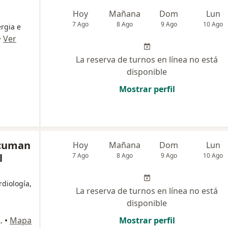
Hoy
Mañana
Dom
Lun
7 Ago
8 Ago
9 Ago
10 Ago
ergia e
·
Ver
La reserva de turnos en línea no está
disponible
Mostrar perfil
ucuman
Hoy
Mañana
Dom
Lun
l
7 Ago
8 Ago
9 Ago
10 Ago
rdiología,
La reserva de turnos en línea no está
disponible
 Miguel de Tucumán
•
Mapa
Mostrar perfil