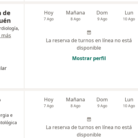
a de
Hoy
Mañana
Dom
Lun
quén
7 Ago
8 Ago
9 Ago
10 Ago
rdiología,
r más
La reserva de turnos en línea no está
disponible
Mostrar perfil
lar
o
Hoy
Mañana
Dom
Lun
7 Ago
8 Ago
9 Ago
10 Ago
ergia e
tológica
La reserva de turnos en línea no está
disponible