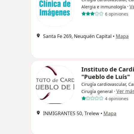
·
V
Alergia e inmunología
6 opiniones
Santa Fe 269, Neuquén Capital
•
Mapa
Instituto de Card
"Pueblo de Luís"
Cirugía cardiovascular, Ca
·
Ver má
Cirugía general
4 opiniones
INMIGRANTES 50, Trelew
•
Mapa