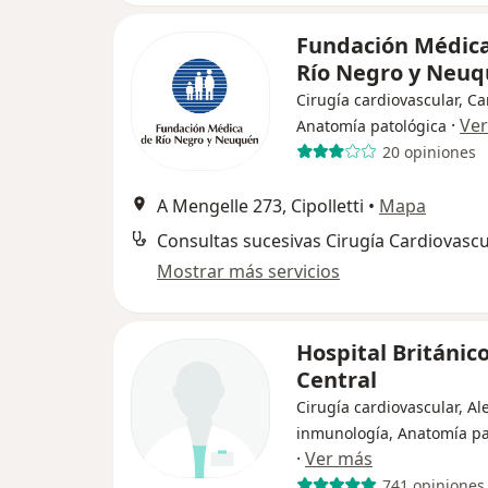
Fundación Médic
Río Negro y Neu
Cirugía cardiovascular, Ca
·
Ve
Anatomía patológica
20 opiniones
A Mengelle 273, Cipolletti
•
Mapa
Consultas sucesivas Cirugía Cardiovascu
Mostrar más servicios
Hospital Británic
Central
Cirugía cardiovascular, Al
inmunología, Anatomía pa
·
Ver más
741 opiniones