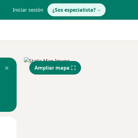
Iniciar sesión
¿Sos especialista?
Ampliar mapa
Mar
Mié
Jue
11 Ago
12 Ago
13 Ago