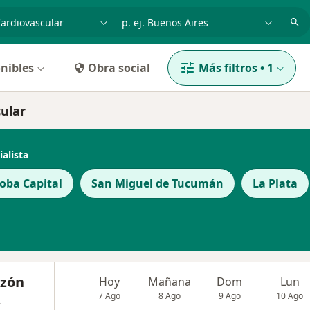
dad, enfermedad o nombre
p. ej. Buenos Aires
nibles
Obra social
Más filtros
•
1
ular
ialista
oba Capital
San Miguel de Tucumán
La Plata
azón
Hoy
Mañana
Dom
Lun
A
7 Ago
8 Ago
9 Ago
10 Ago