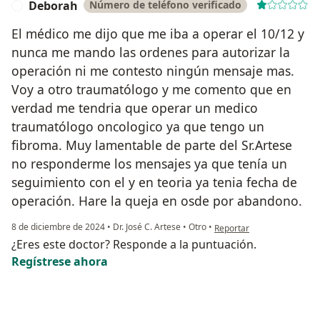
Deborah
Número de teléfono verificado
D
El médico me dijo que me iba a operar el 10/12 y
nunca me mando las ordenes para autorizar la
operación ni me contesto ningún mensaje mas.
Voy a otro traumatólogo y me comento que en
verdad me tendria que operar un medico
traumatólogo oncologico ya que tengo un
fibroma. Muy lamentable de parte del Sr.Artese
no responderme los mensajes ya que tenía un
seguimiento con el y en teoria ya tenia fecha de
operación. Hare la queja en osde por abandono.
en opinión del usuario De
8 de diciembre de 2024
•
Dr. José C. Artese
•
Otro
•
Reportar
¿Eres este doctor? Responde a la puntuación.
Regístrese ahora