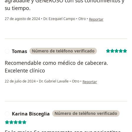
agradable y GENEROSO con sus conocimientos y
su tiempo.
en opinión del usuario Eva
27 de agosto de 2024
•
Dr. Ezequiel Campo
•
Otro
•
Reportar
Tomas
Número de teléfono verificado
T
Recomendable como médico de cabecera.
Excelente clínico
en opinión del usuario Tomas
22 de julio de 2024
•
Dr. Gabriel Lavalle
•
Otro
•
Reportar
Karina Bisceglia
Número de teléfono verificado
K