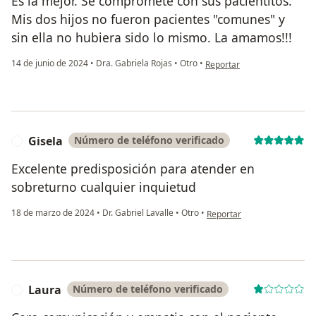
Es la mejor. Se compromete con sus pacientitos.
Mis dos hijos no fueron pacientes "comunes" y
sin ella no hubiera sido lo mismo. La amamos!!!
en opinión del usuario Karin
14 de junio de 2024
•
Dra. Gabriela Rojas
•
Otro
•
Reportar
Gisela
Número de teléfono verificado
G
Excelente predisposición para atender en
sobreturno cualquier inquietud
en opinión del usuario Gisel
18 de marzo de 2024
•
Dr. Gabriel Lavalle
•
Otro
•
Reportar
Laura
Número de teléfono verificado
L