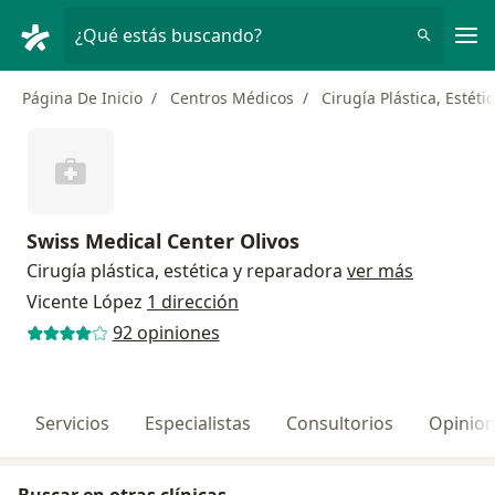
Men
¿Qué estás buscando?
Página De Inicio
Centros Médicos
Cirugía Plástica, Estét
Swiss Medical Center Olivos
Cirugía plástica, estética y reparadora
ver más
Vicente López
1 dirección
92 opiniones
Servicios
Especialistas
Consultorios
Opinio
Buscar en otras clínicas