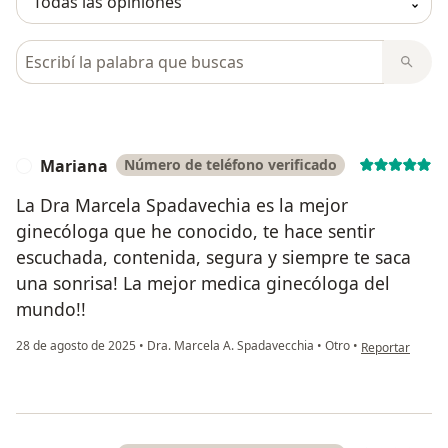
Busca en opiniones
Mariana
Número de teléfono verificado
M
La Dra Marcela Spadavechia es la mejor
ginecóloga que he conocido, te hace sentir
escuchada, contenida, segura y siempre te saca
una sonrisa! La mejor medica ginecóloga del
mundo!!
en opinión del 
28 de agosto de 2025
•
Dra. Marcela A. Spadavecchia
•
Otro
•
Reportar