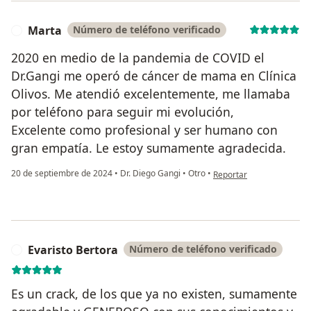
Marta
Número de teléfono verificado
M
2020 en medio de la pandemia de COVID el
Dr.Gangi me operó de cáncer de mama en Clínica
Olivos. Me atendió excelentemente, me llamaba
por teléfono para seguir mi evolución,
Excelente como profesional y ser humano con
gran empatía. Le estoy sumamente agradecida.
en opinión del usuario M
20 de septiembre de 2024
•
Dr. Diego Gangi
•
Otro
•
Reportar
Evaristo Bertora
Número de teléfono verificado
E
Es un crack, de los que ya no existen, sumamente