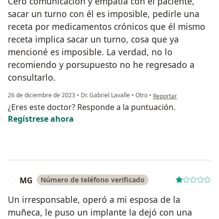
Cero comunicación y empatia con el paciente,
sacar un turno con él es imposible, pedirle una
receta por medicamentos crónicos que él mismo
receta implica sacar un turno, cosa que ya
mencioné es imposible. La verdad, no lo
recomiendo y porsupuesto no he regresado a
consultarlo.
en opinión del usuario L
26 de diciembre de 2023
•
Dr. Gabriel Lavalle
•
Otro
•
Reportar
¿Eres este doctor? Responde a la puntuación.
Regístrese ahora
MG
Número de teléfono verificado
M
Un irresponsable, operó a mi esposa de la
muñeca, le puso un implante la dejó con una